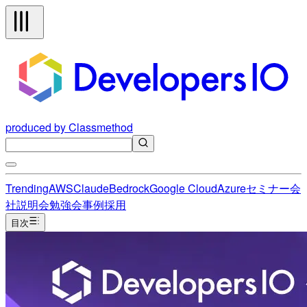
produced by Classmethod
Trending
AWS
Claude
Bedrock
Google Cloud
Azure
セミナー
会
社説明会
勉強会
事例
採用
目次