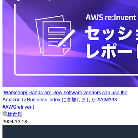
[Workshop] Hands-on: How software vendors can use the
Amazon Q Business index に参加しました #AIM333
#AWSreInvent
板倉舞
2024.12.18