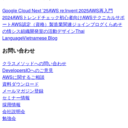
Google Cloud Next ’25
AWS re:Invent 2025
AWS再入門
2024
AWSトレンドチェック
初心者向け
AWSテクニカルサポ
ート
AWS認定（資格）
製造業関連
ジョインブログ
くらめそ
の情シス
組織開発室の活動
デザイン
Thai
Language
Vietnamese Blog
お問い合わせ
クラスメソッドへの問い合わせ
DevelopersIOへのご意見
AWSに関するご相談
資料ダウンロード
メールマガジン登録
セミナー情報
採用情報
会社説明会
勉強会