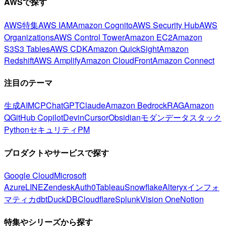
AWSで探す
AWS特集
AWS IAM
Amazon Cognito
AWS Security Hub
AWS
Organizations
AWS Control Tower
Amazon EC2
Amazon
S3
S3 Tables
AWS CDK
Amazon QuickSight
Amazon
Redshift
AWS Amplify
Amazon CloudFront
Amazon Connect
注目のテーマ
生成AI
MCP
ChatGPT
Claude
Amazon Bedrock
RAG
Amazon
Q
GitHub Copilot
Devin
Cursor
Obsidian
モダンデータスタック
Python
セキュリティ
PM
プロダクトやサービスで探す
Google Cloud
Microsoft
Azure
LINE
Zendesk
Auth0
Tableau
Snowflake
Alteryx
インフォ
マティカ
dbt
DuckDB
Cloudflare
Splunk
Vision One
Notion
特集やシリーズから探す