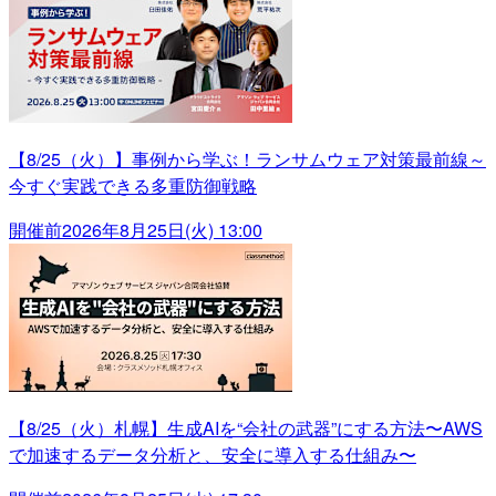
【8/25（火）】事例から学ぶ！ランサムウェア対策最前線～
今すぐ実践できる多重防御戦略
開催前
2026年8月25日(火) 13:00
【8/25（火）札幌】生成AIを“会社の武器”にする方法〜AWS
で加速するデータ分析と、安全に導入する仕組み〜