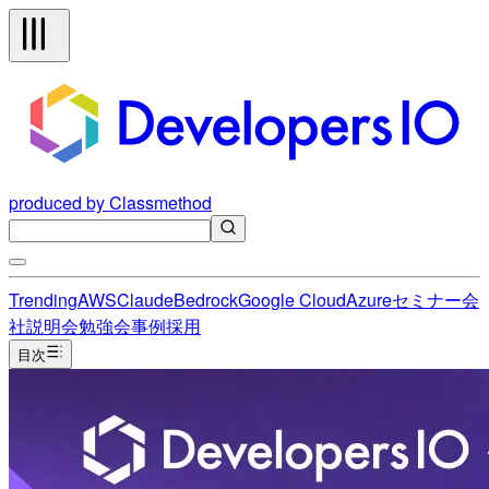
produced by Classmethod
Trending
AWS
Claude
Bedrock
Google Cloud
Azure
セミナー
会
社説明会
勉強会
事例
採用
目次