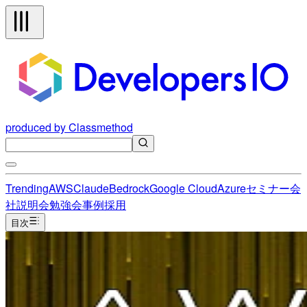
produced by Classmethod
Trending
AWS
Claude
Bedrock
Google Cloud
Azure
セミナー
会
社説明会
勉強会
事例
採用
目次