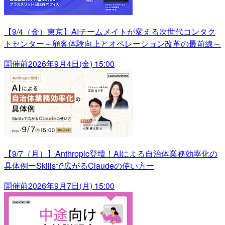
【9/4（金）東京】AIチームメイトが変える次世代コンタク
トセンター～顧客体験向上とオペレーション改革の最前線～
開催前
2026年9月4日(金) 15:00
【9/7（月）】Anthropic登壇！AIによる自治体業務効率化の
具体例ーSkillsで広がるClaudeの使い方ー
開催前
2026年9月7日(月) 15:00