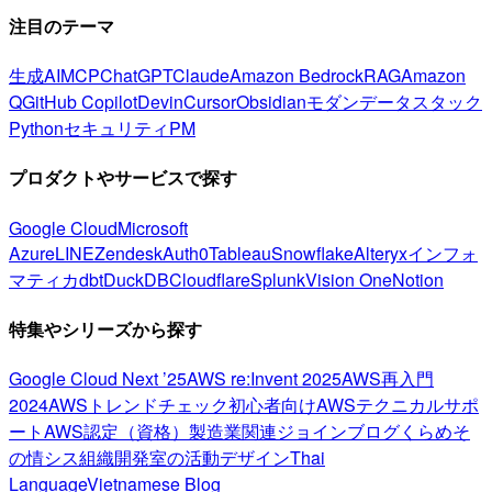
注目のテーマ
生成AI
MCP
ChatGPT
Claude
Amazon Bedrock
RAG
Amazon
Q
GitHub Copilot
Devin
Cursor
Obsidian
モダンデータスタック
Python
セキュリティ
PM
プロダクトやサービスで探す
Google Cloud
Microsoft
Azure
LINE
Zendesk
Auth0
Tableau
Snowflake
Alteryx
インフォ
マティカ
dbt
DuckDB
Cloudflare
Splunk
Vision One
Notion
特集やシリーズから探す
Google Cloud Next ’25
AWS re:Invent 2025
AWS再入門
2024
AWSトレンドチェック
初心者向け
AWSテクニカルサポ
ート
AWS認定（資格）
製造業関連
ジョインブログ
くらめそ
の情シス
組織開発室の活動
デザイン
Thai
Language
Vietnamese Blog