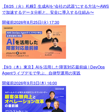
【8/25（火）札幌】生成AIを“会社の武器”にする方法〜AWS
で加速するデータ分析と、安全に導入する仕組み〜
開催前
2026年8月25日(火) 17:30
【9/3（木）東京】AIを活用した障害対応最前線 | DevOps
Agentライブデモで学ぶ、自律型運用の実践
開催前
2026年9月3日(木) 16:00