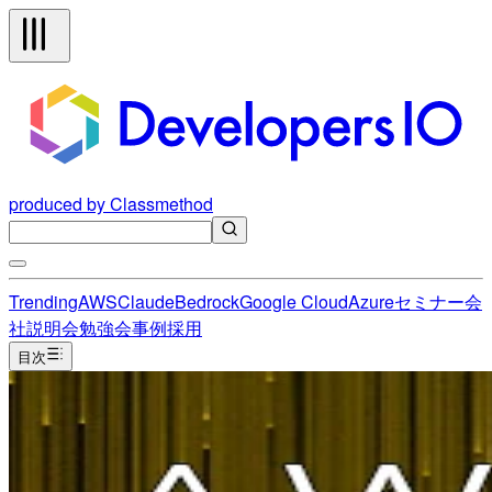
produced by Classmethod
Trending
AWS
Claude
Bedrock
Google Cloud
Azure
セミナー
会
社説明会
勉強会
事例
採用
目次