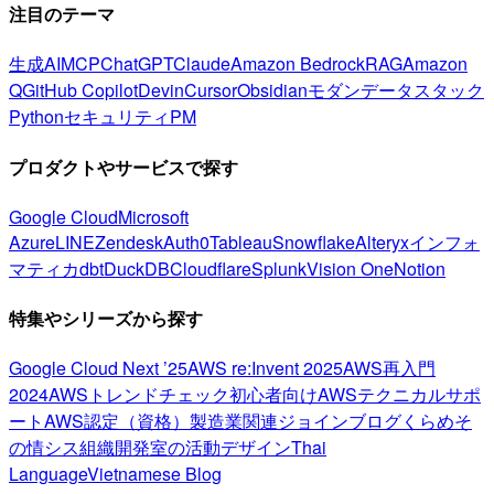
注目のテーマ
生成AI
MCP
ChatGPT
Claude
Amazon Bedrock
RAG
Amazon
Q
GitHub Copilot
Devin
Cursor
Obsidian
モダンデータスタック
Python
セキュリティ
PM
プロダクトやサービスで探す
Google Cloud
Microsoft
Azure
LINE
Zendesk
Auth0
Tableau
Snowflake
Alteryx
インフォ
マティカ
dbt
DuckDB
Cloudflare
Splunk
Vision One
Notion
特集やシリーズから探す
Google Cloud Next ’25
AWS re:Invent 2025
AWS再入門
2024
AWSトレンドチェック
初心者向け
AWSテクニカルサポ
ート
AWS認定（資格）
製造業関連
ジョインブログ
くらめそ
の情シス
組織開発室の活動
デザイン
Thai
Language
Vietnamese Blog