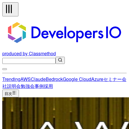
produced by Classmethod
Trending
AWS
Claude
Bedrock
Google Cloud
Azure
セミナー
会
社説明会
勉強会
事例
採用
目次