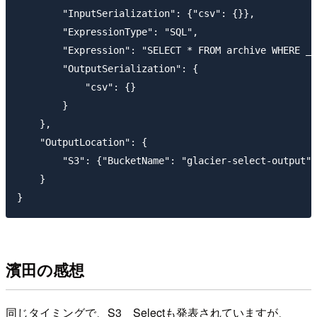
        "InputSerialization": {"csv": {}},

        "ExpressionType": "SQL",

        "Expression": "SELECT * FROM archive WHERE _5
        "OutputSerialization": {

            "csv": {}

        }

    },

    "OutputLocation": {

        "S3": {"BucketName": "glacier-select-output",
    }

濱田の感想
同じタイミングで、S3 Selectも発表されていますが、