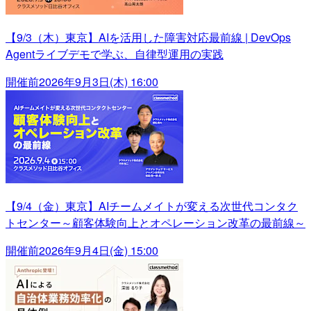
【9/3（木）東京】AIを活用した障害対応最前線 | DevOps
Agentライブデモで学ぶ、自律型運用の実践
開催前
2026年9月3日(木) 16:00
【9/4（金）東京】AIチームメイトが変える次世代コンタク
トセンター～顧客体験向上とオペレーション改革の最前線～
開催前
2026年9月4日(金) 15:00