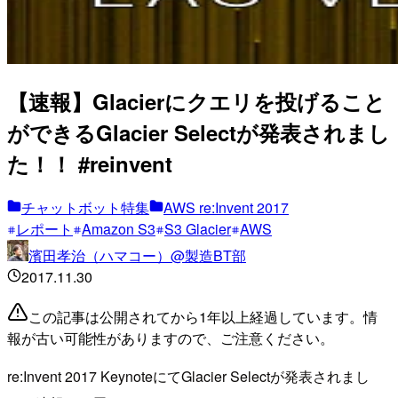
【速報】Glacierにクエリを投げること
ができるGlacier Selectが発表されまし
た！！ #reinvent
チャットボット特集
AWS re:Invent 2017
レポート
Amazon S3
S3 Glacier
AWS
濱田孝治（ハマコー）@製造BT部
2017.11.30
この記事は公開されてから1年以上経過しています。情
報が古い可能性がありますので、ご注意ください。
re:Invent 2017 KeynoteにてGlacier Selectが発表されまし