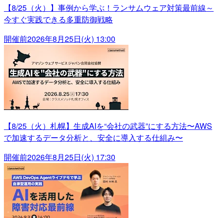
【8/25（火）】事例から学ぶ！ランサムウェア対策最前線～
今すぐ実践できる多重防御戦略
開催前
2026年8月25日(火) 13:00
【8/25（火）札幌】生成AIを“会社の武器”にする方法〜AWS
で加速するデータ分析と、安全に導入する仕組み〜
開催前
2026年8月25日(火) 17:30