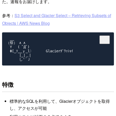
た。速報をお届けします。
参考：
S3 Select and Glacier Select – Retrieving Subsets of
Objects | AWS News Blog
　__

（祭） ∧ ∧

　Y　 ( ﾟДﾟ)

　Φ[_ｿ__ｙ_l〉      Glacierﾀﾞﾜｯｼｮｲ

　　　 |_|＿|

特徴
標準的なSQLを利用して、Glacierオブジェクトを取得
し、アクセスが可能