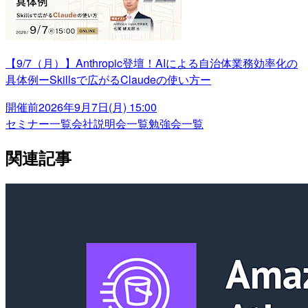
【9/7（月）】Anthropic登壇！AIによる自治体業務効率化の
具体例ーSkillsで広がるClaudeの使い方ー
開催前
2026年9月7日(月) 15:00
セミナー一覧
会社説明会一覧
勉強会一覧
関連記事