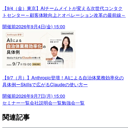
【9/4（金）東京】AIチームメイトが変える次世代コンタク
トセンター～顧客体験向上とオペレーション改革の最前線～
開催前
2026年9月4日(金) 15:00
【9/7（月）】Anthropic登壇！AIによる自治体業務効率化の
具体例ーSkillsで広がるClaudeの使い方ー
開催前
2026年9月7日(月) 15:00
セミナー一覧
会社説明会一覧
勉強会一覧
関連記事