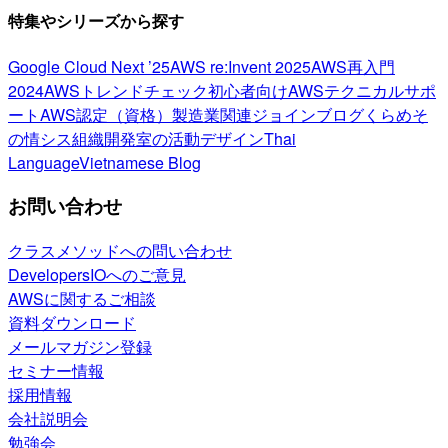
特集やシリーズから探す
Google Cloud Next ’25
AWS re:Invent 2025
AWS再入門
2024
AWSトレンドチェック
初心者向け
AWSテクニカルサポ
ート
AWS認定（資格）
製造業関連
ジョインブログ
くらめそ
の情シス
組織開発室の活動
デザイン
Thai
Language
Vietnamese Blog
お問い合わせ
クラスメソッドへの問い合わせ
DevelopersIOへのご意見
AWSに関するご相談
資料ダウンロード
メールマガジン登録
セミナー情報
採用情報
会社説明会
勉強会