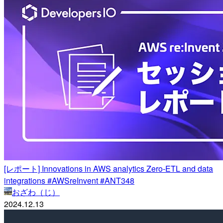
[レポート] Innovations in AWS analytics Zero-ETL and data
integrations #AWSreInvent #ANT348
おざわ（じ）
2024.12.13