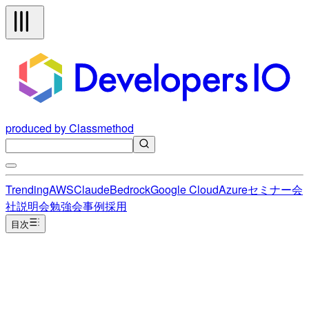
produced by Classmethod
Trending
AWS
Claude
Bedrock
Google Cloud
Azure
セミナー
会
社説明会
勉強会
事例
採用
目次