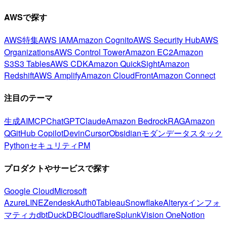
AWSで探す
AWS特集
AWS IAM
Amazon Cognito
AWS Security Hub
AWS
Organizations
AWS Control Tower
Amazon EC2
Amazon
S3
S3 Tables
AWS CDK
Amazon QuickSight
Amazon
Redshift
AWS Amplify
Amazon CloudFront
Amazon Connect
注目のテーマ
生成AI
MCP
ChatGPT
Claude
Amazon Bedrock
RAG
Amazon
Q
GitHub Copilot
Devin
Cursor
Obsidian
モダンデータスタック
Python
セキュリティ
PM
プロダクトやサービスで探す
Google Cloud
Microsoft
Azure
LINE
Zendesk
Auth0
Tableau
Snowflake
Alteryx
インフォ
マティカ
dbt
DuckDB
Cloudflare
Splunk
Vision One
Notion