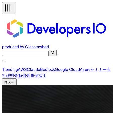
produced by Classmethod
Trending
AWS
Claude
Bedrock
Google Cloud
Azure
セミナー
会
社説明会
勉強会
事例
採用
目次