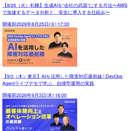
【8/25（火）札幌】生成AIを“会社の武器”にする方法〜AWS
で加速するデータ分析と、安全に導入する仕組み〜
開催前
2026年8月25日(火) 17:30
【9/3（木）東京】AIを活用した障害対応最前線 | DevOps
Agentライブデモで学ぶ、自律型運用の実践
開催前
2026年9月3日(木) 16:00