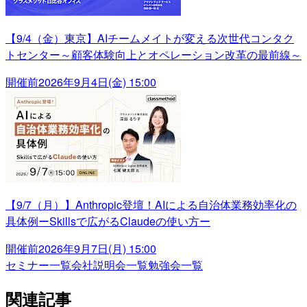
【9/4（金）東京】AIチームメイトが変える次世代コンタク
トセンター～顧客体験向上とオペレーション改革の最前線～
開催前
2026年9月4日(金) 15:00
【9/7（月）】Anthropic登壇！AIによる自治体業務効率化の
具体例ーSkillsで広がるClaudeの使い方ー
開催前
2026年9月7日(月) 15:00
セミナー一覧
会社説明会一覧
勉強会一覧
関連記事