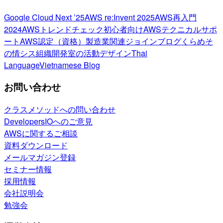
Google Cloud Next ’25
AWS re:Invent 2025
AWS再入門
2024
AWSトレンドチェック
初心者向け
AWSテクニカルサポ
ート
AWS認定（資格）
製造業関連
ジョインブログ
くらめそ
の情シス
組織開発室の活動
デザイン
Thai
Language
Vietnamese Blog
お問い合わせ
クラスメソッドへの問い合わせ
DevelopersIOへのご意見
AWSに関するご相談
資料ダウンロード
メールマガジン登録
セミナー情報
採用情報
会社説明会
勉強会