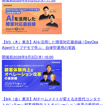
【9/3（木）東京】AIを活用した障害対応最前線 | DevOps
Agentライブデモで学ぶ、自律型運用の実践
開催前
2026年9月3日(木) 16:00
【9/4（金）東京】AIチームメイトが変える次世代コンタク
トセンター～顧客体験向上とオペレーション改革の最前線～