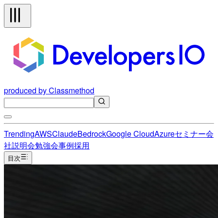
produced by Classmethod
Trending
AWS
Claude
Bedrock
Google Cloud
Azure
セミナー
会
社説明会
勉強会
事例
採用
目次