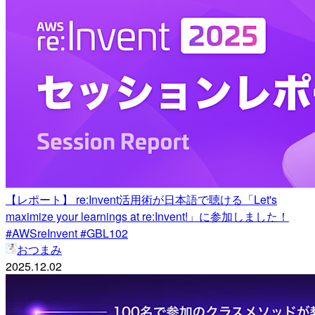
【レポート】 re:Invent活用術が日本語で聴ける「Let's
maximize your learnings at re:Invent!」に参加しました！
#AWSreInvent #GBL102
おつまみ
2025.12.02