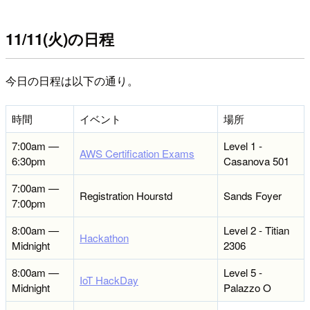
11/11(火)の日程
今日の日程は以下の通り。
時間
イベント
場所
7:00am —
Level 1 -
AWS Certification Exams
6:30pm
Casanova 501
7:00am —
Registration Hourstd
Sands Foyer
7:00pm
8:00am —
Level 2 - Titian
Hackathon
Midnight
2306
8:00am —
Level 5 -
IoT HackDay
Midnight
Palazzo O