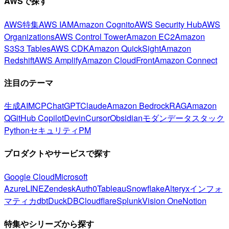
AWSで探す
AWS特集
AWS IAM
Amazon Cognito
AWS Security Hub
AWS
Organizations
AWS Control Tower
Amazon EC2
Amazon
S3
S3 Tables
AWS CDK
Amazon QuickSight
Amazon
Redshift
AWS Amplify
Amazon CloudFront
Amazon Connect
注目のテーマ
生成AI
MCP
ChatGPT
Claude
Amazon Bedrock
RAG
Amazon
Q
GitHub Copilot
Devin
Cursor
Obsidian
モダンデータスタック
Python
セキュリティ
PM
プロダクトやサービスで探す
Google Cloud
Microsoft
Azure
LINE
Zendesk
Auth0
Tableau
Snowflake
Alteryx
インフォ
マティカ
dbt
DuckDB
Cloudflare
Splunk
Vision One
Notion
特集やシリーズから探す