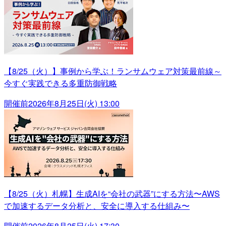
【8/25（火）】事例から学ぶ！ランサムウェア対策最前線～
今すぐ実践できる多重防御戦略
開催前
2026年8月25日(火) 13:00
【8/25（火）札幌】生成AIを“会社の武器”にする方法〜AWS
で加速するデータ分析と、安全に導入する仕組み〜
開催前
2026年8月25日(火) 17:30