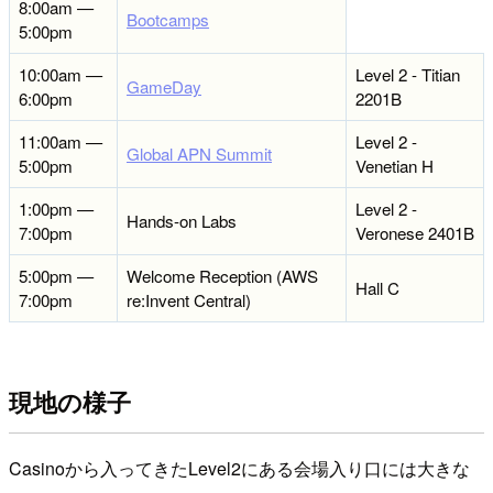
8:00am —
Bootcamps
5:00pm
10:00am —
Level 2 - Titian
GameDay
6:00pm
2201B
11:00am —
Level 2 -
Global APN Summit
5:00pm
Venetian H
1:00pm —
Level 2 -
Hands-on Labs
7:00pm
Veronese 2401B
5:00pm —
Welcome Reception (AWS
Hall C
7:00pm
re:Invent Central)
現地の様子
Casinoから入ってきたLevel2にある会場入り口には大きな