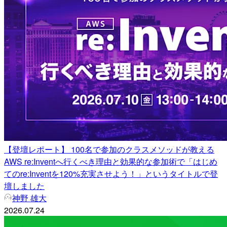
【登壇レポート】 100名で参加のクラスメソッドが教える
AWS re:Inventへ行くべき理由と効果的な参加術で「はじめ
てのre:Inventを120%充実させよう！」というタイトルで登
壇しました
神野 雄大
2026.07.24