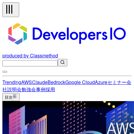
produced by Classmethod
Trending
AWS
Claude
Bedrock
Google Cloud
Azure
セミナー
会
社説明会
勉強会
事例
採用
目次