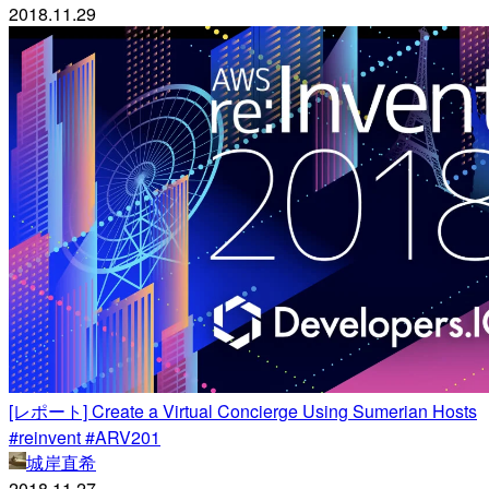
2018.11.29
[レポート] Create a Virtual Concierge Using Sumerian Hosts
#reinvent #ARV201
城岸直希
2018.11.27