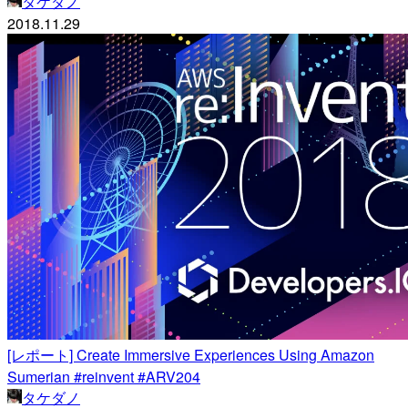
タケダノ
2018.11.29
[レポート] Create Immersive Experiences Using Amazon
Sumerian #reinvent #ARV204
タケダノ