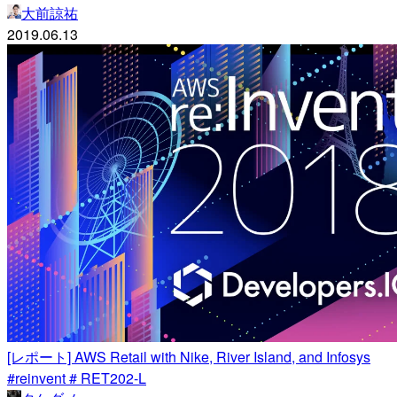
大前諒祐
2019.06.13
[レポート] AWS Retail with Nike, River Island, and Infosys
#reinvent # RET202-L