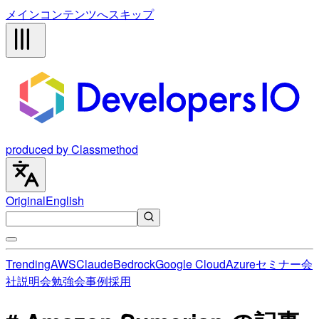
メインコンテンツへスキップ
produced by Classmethod
Original
English
Trending
AWS
Claude
Bedrock
Google Cloud
Azure
セミナー
会
社説明会
勉強会
事例
採用