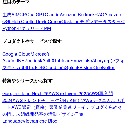
注目のテーマ
生成AI
MCP
ChatGPT
Claude
Amazon Bedrock
RAG
Amazon
Q
GitHub Copilot
Devin
Cursor
Obsidian
モダンデータスタック
Python
セキュリティ
PM
プロダクトやサービスで探す
Google Cloud
Microsoft
Azure
LINE
Zendesk
Auth0
Tableau
Snowflake
Alteryx
インフォ
マティカ
dbt
DuckDB
Cloudflare
Splunk
Vision One
Notion
特集やシリーズから探す
Google Cloud Next ’25
AWS re:Invent 2025
AWS再入門
2024
AWSトレンドチェック
初心者向け
AWSテクニカルサポ
ート
AWS認定（資格）
製造業関連
ジョインブログ
くらめそ
の情シス
組織開発室の活動
デザイン
Thai
Language
Vietnamese Blog