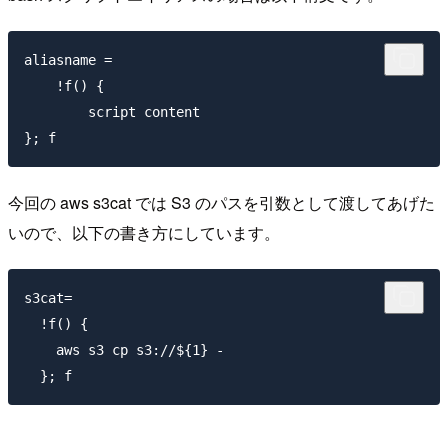
aliasname = 

    !f() {

        script content

今回の aws s3cat では S3 のパスを引数として渡してあげた
いので、以下の書き方にしています。
s3cat=

  !f() {

    aws s3 cp s3://${1} -
