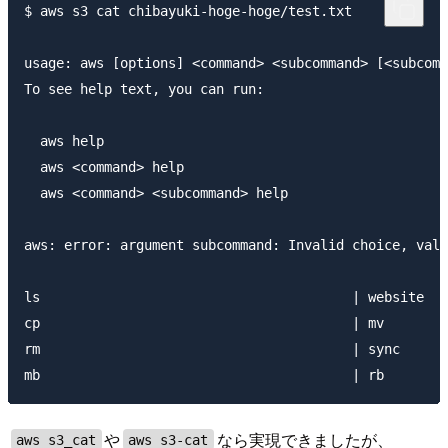
$ aws s3 cat chibayuki-hoge-hoge/test.txt

usage: aws [options] <command> <subcommand> [<subcomm
To see help text, you can run:

  aws help

  aws <command> help

  aws <command> <subcommand> help

aws: error: argument subcommand: Invalid choice, vali
ls                                       | website   
cp                                       | mv        
rm                                       | sync      
や
なら実現できましたが、
aws s3_cat
aws s3-cat