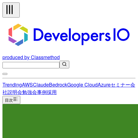
produced by Classmethod
Trending
AWS
Claude
Bedrock
Google Cloud
Azure
セミナー
会
社説明会
勉強会
事例
採用
目次