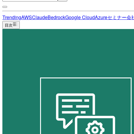
Trending
AWS
Claude
Bedrock
Google Cloud
Azure
セミナー
会
目次