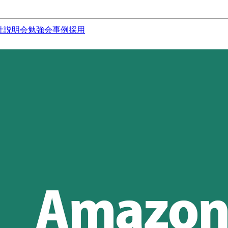
社説明会
勉強会
事例
採用