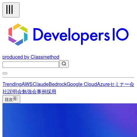
produced by Classmethod
Trending
AWS
Claude
Bedrock
Google Cloud
Azure
セミナー
会
社説明会
勉強会
事例
採用
目次