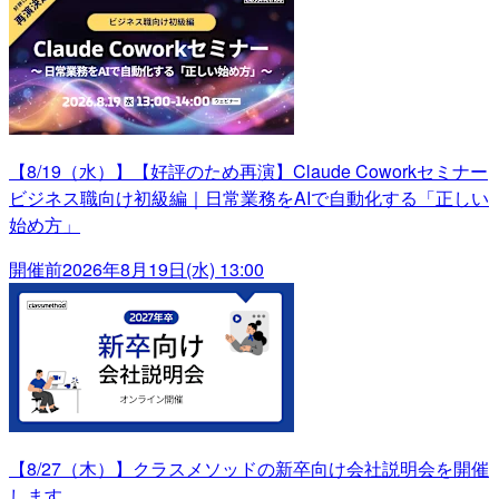
【8/19（水）】【好評のため再演】Claude Coworkセミナー
ビジネス職向け初級編｜日常業務をAIで自動化する「正しい
始め方」
開催前
2026年8月19日(水) 13:00
【8/27（木）】クラスメソッドの新卒向け会社説明会を開催
します