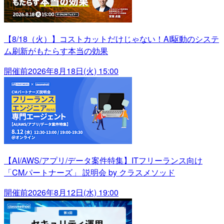
【8/18（火）】コストカットだけじゃない！AI駆動のシステ
ム刷新がもたらす本当の効果
開催前
2026年8月18日(火) 15:00
【AI/AWS/アプリ/データ案件特集】ITフリーランス向け
「CMパートナーズ」 説明会 by クラスメソッド
開催前
2026年8月12日(水) 19:00