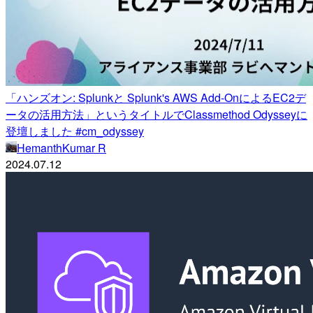
「ハンズオン: Splunkと Splunk's AWS Add-OnによるEC2デ
ータの活用方法」というタイトルでClassmethod Odysseyに
登壇しました #cm_odyssey
HemanthKumar R
2024.07.12