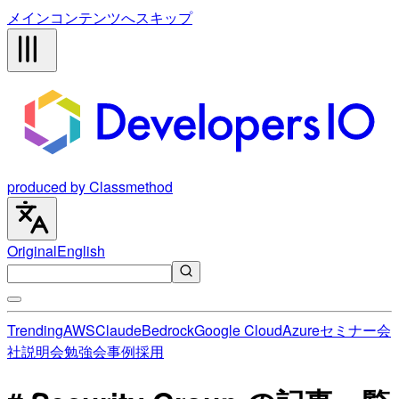
メインコンテンツへスキップ
produced by Classmethod
Original
English
Trending
AWS
Claude
Bedrock
Google Cloud
Azure
セミナー
会
社説明会
勉強会
事例
採用