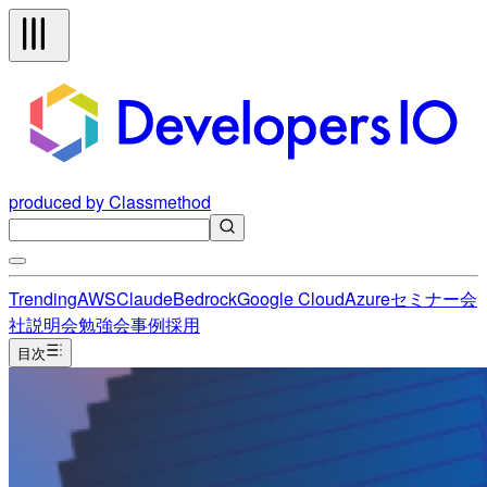
produced by Classmethod
Trending
AWS
Claude
Bedrock
Google Cloud
Azure
セミナー
会
社説明会
勉強会
事例
採用
目次