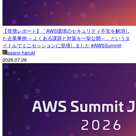
【登壇レポート】「AWS環境のセキュリティ不安を解消し
た企業事例 ～よくある課題と対策を一挙公開～」というタ
イトルでミニセッションに登壇しました #AWSSummit
asano haruki
2026.07.26