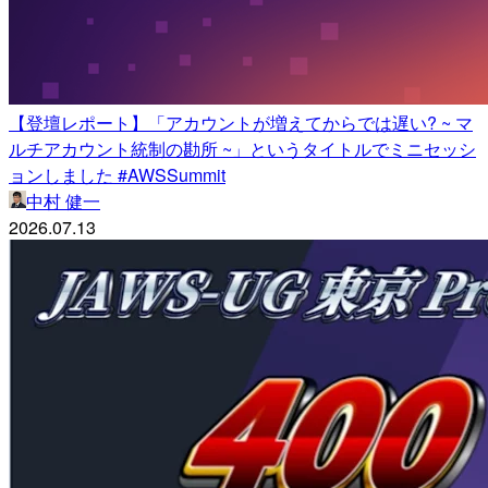
【登壇レポート】「アカウントが増えてからでは遅い? ~ マ
ルチアカウント統制の勘所 ~」というタイトルでミニセッシ
ョンしました #AWSSummit
中村 健一
2026.07.13