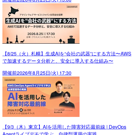
【8/25（火）札幌】生成AIを“会社の武器”にする方法〜AWS
で加速するデータ分析と、安全に導入する仕組み〜
開催前
2026年8月25日(火) 17:30
【9/3（木）東京】AIを活用した障害対応最前線 | DevOps
Agentライブデモで学ぶ、自律型運用の実践