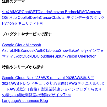
注目のテーマ
生成AI
MCP
ChatGPT
Claude
Amazon Bedrock
RAG
Amazon
Q
GitHub Copilot
Devin
Cursor
Obsidian
モダンデータスタック
Python
セキュリティ
PM
プロダクトやサービスで探す
Google Cloud
Microsoft
Azure
LINE
Zendesk
Auth0
Tableau
Snowflake
Alteryx
インフォ
マティカ
dbt
DuckDB
Cloudflare
Splunk
Vision One
Notion
特集やシリーズから探す
Google Cloud Next ’25
AWS re:Invent 2025
AWS再入門
2024
AWSトレンドチェック
初心者向け
AWSテクニカルサポ
ート
AWS認定（資格）
製造業関連
ジョインブログ
くらめそ
の情シス
組織開発室の活動
デザイン
Thai
Language
Vietnamese Blog