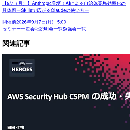
【9/7（月）】Anthropic登壇！AIによる自治体業務効率化の
具体例ーSkillsで広がるClaudeの使い方ー
開催前
2026年9月7日(月) 15:00
セミナー一覧
会社説明会一覧
勉強会一覧
関連記事