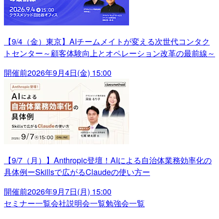
【9/4（金）東京】AIチームメイトが変える次世代コンタク
トセンター～顧客体験向上とオペレーション改革の最前線～
開催前
2026年9月4日(金) 15:00
【9/7（月）】Anthropic登壇！AIによる自治体業務効率化の
具体例ーSkillsで広がるClaudeの使い方ー
開催前
2026年9月7日(月) 15:00
セミナー一覧
会社説明会一覧
勉強会一覧