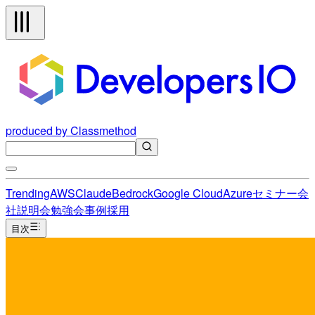
produced by Classmethod
Trending
AWS
Claude
Bedrock
Google Cloud
Azure
セミナー
会
社説明会
勉強会
事例
採用
目次