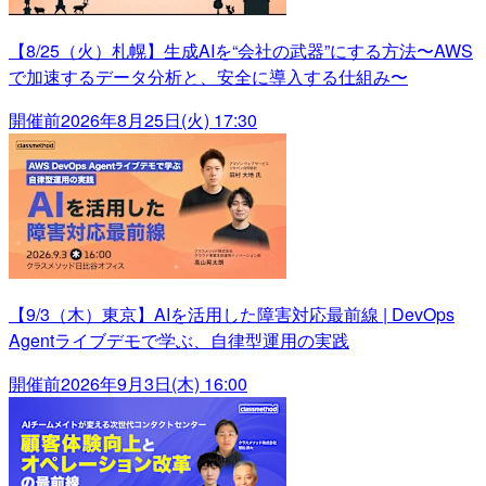
【8/25（火）札幌】生成AIを“会社の武器”にする方法〜AWS
で加速するデータ分析と、安全に導入する仕組み〜
開催前
2026年8月25日(火) 17:30
【9/3（木）東京】AIを活用した障害対応最前線 | DevOps
Agentライブデモで学ぶ、自律型運用の実践
開催前
2026年9月3日(木) 16:00