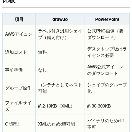
項目
draw.io
PowerPoint
ラベル付き汎用シェイ
公式PNG画像（要
AWSアイコン
プ（備え付け）
ダウンロード）
デスクトップ版はラ
追加コスト
無料
イセンス必要
AWS公式アイコン
事前準備
なし
のダウンロード
コンテナとしてネスト
シェイプのグループ
グループ操作
可能
化
ファイルサイ
約2-10KB（XML）
約30-300KB
ズ
バイナリのためdiff
Git管理
XMLのためdiff可能
不可