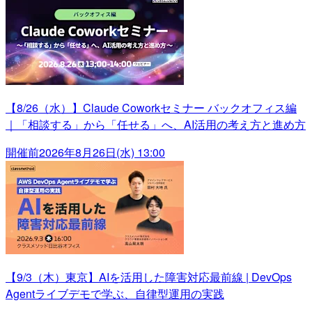
【8/26（水）】Claude Coworkセミナー バックオフィス編
｜「相談する」から「任せる」へ、AI活用の考え方と進め方
開催前
2026年8月26日(水) 13:00
【9/3（木）東京】AIを活用した障害対応最前線 | DevOps
Agentライブデモで学ぶ、自律型運用の実践