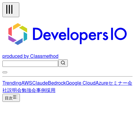
produced by Classmethod
Trending
AWS
Claude
Bedrock
Google Cloud
Azure
セミナー
会
社説明会
勉強会
事例
採用
目次