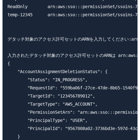
ReadOnly        arn:aws:sso:::permissionSet/ssoins-77
temp-12345      arn:aws:sso:::permissionSet/ssoins-77
デタッチ対象のアクセス許可セットのARNを入力してください:arn:aws:sso:::
入力されたデタッチ対象のアクセス許可セットのARNは arn:aws:sso:::per
{

    "AccountAssignmentDeletionStatus": {

        "Status": "IN_PROGRESS",

        "RequestId": "559ba06f-27ce-47de-8b65-1540f9f
        "TargetId": "123456789012",

        "TargetType": "AWS_ACCOUNT",

        "PermissionSetArn": "arn:aws:sso:::permission
        "PrincipalType": "USER",

        "PrincipalId": "9567008a02-3736bd3e-597d-43cd
    }
