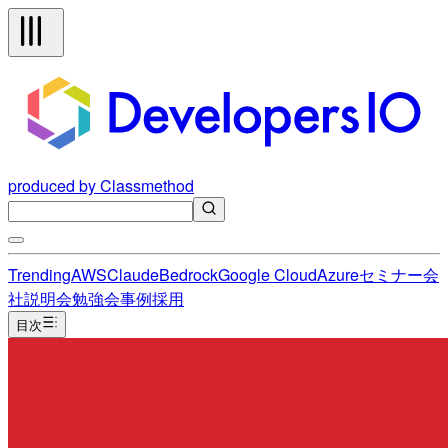
produced by Classmethod
Trending
AWS
Claude
Bedrock
Google Cloud
Azure
セミナー
会
社説明会
勉強会
事例
採用
目次