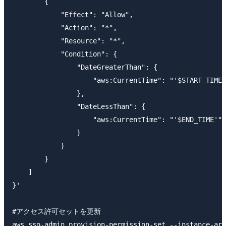
        {

            "Effect": "Allow",

            "Action": "*",

            "Resource": "*",

            "Condition": {

                "DateGreaterThan": {

                    "aws:CurrentTime": "'$START_TIME'
                },

                "DateLessThan": {

                    "aws:CurrentTime": "'$END_TIME'"

                }

            }

        }

    ]

}'

#アクセス許可セットを更新

aws sso-admin provision-permission-set --instance-arn