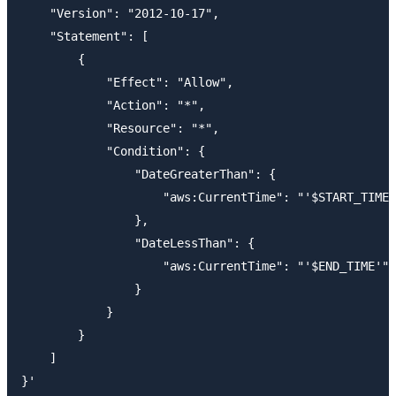
    "Version": "2012-10-17",

    "Statement": [

        {

            "Effect": "Allow",

            "Action": "*",

            "Resource": "*",

            "Condition": {

                "DateGreaterThan": {

                    "aws:CurrentTime": "'$START_TIME'
                },

                "DateLessThan": {

                    "aws:CurrentTime": "'$END_TIME'"

                }

            }

        }

    ]

}'
