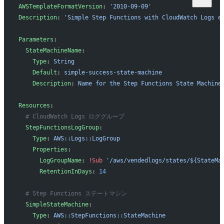
AWSTemplateFormatVersion
: 
'2010-09-09'
Description
: 
'Simple Step Functions with CloudWatch Logs e
Parameters
:
  StateMachineName
:
    Type
: 
String
    Default
: 
simple-success-state-machine
    Description
: 
Name for the Step Functions State Machine
Resources
:
  # CloudWatch Logs ロググループ
  StepFunctionsLogGroup
:
    Type
: 
AWS::Logs::LogGroup
    Properties
:
      LogGroupName
: 
!Sub
 '/aws/vendedlogs/states/${StateMa
      RetentionInDays
: 
14
  # Step Functions ステートマシン
  SimpleStateMachine
:
    Type
: 
AWS::StepFunctions::StateMachine