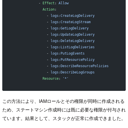
              - 
Effect
: 
Allow
                Action
:
                  - 
logs:CreateLogDelivery
                  - 
logs:CreateLogStream
                  - 
logs:GetLogDelivery
                  - 
logs:UpdateLogDelivery
                  - 
logs:DeleteLogDelivery
                  - 
logs:ListLogDeliveries
                  - 
logs:PutLogEvents
                  - 
logs:PutResourcePolicy
                  - 
logs:DescribeResourcePolicies
                  - 
logs:DescribeLogGroups
                Resource
: 
'*'
この方法により、IAMロールとその権限が同時に作成される
ため、ステートマシン作成時には既に必要な権限が付与され
ています。結果として、スタックが正常に作成できました。