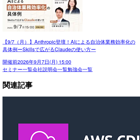
【9/7（月）】Anthropic登壇！AIによる自治体業務効率化の
具体例ーSkillsで広がるClaudeの使い方ー
開催前
2026年9月7日(月) 15:00
セミナー一覧
会社説明会一覧
勉強会一覧
関連記事