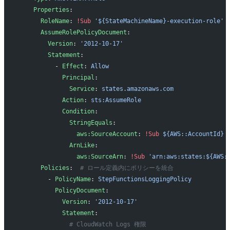
    Properties
:
      RoleName
: 
!Sub
 '${StateMachineName}-execution-role'
      AssumeRolePolicyDocument
:
        Version
: 
'2012-10-17'
        Statement
:
          - 
Effect
: 
Allow
            Principal
:
              Service
: 
states.amazonaws.com
            Action
: 
sts:AssumeRole
            Condition
:
              StringEquals
:
                aws:SourceAccount
: 
!Sub
 ${AWS::AccountId}
              ArnLike
:
                aws:SourceArn
: 
!Sub
 'arn:aws:states:${AWS:
      Policies
:  
# ロール定義内にポリシーを統合
        - 
PolicyName
: 
StepFunctionsLoggingPolicy
          PolicyDocument
:
            Version
: 
'2012-10-17'
            Statement
:
              # CloudWatch Logs 権限