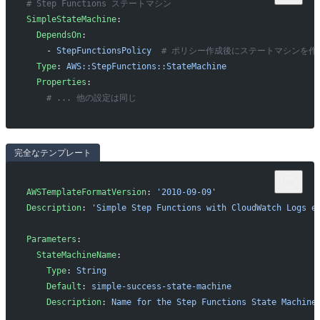
# Step Functions ステートマシン
SimpleStateMachine
:
  DependsOn
: 
    - 
StepFunctionsPolicy
  # ポリシー作成後にステートマシンを作
  Type
: 
AWS::StepFunctions::StateMachine
  Properties
:
    # ... 他の設定は同じ
完全なテンプレート
AWSTemplateFormatVersion
: 
'2010-09-09'
Description
: 
'Simple Step Functions with CloudWatch Logs e
Parameters
:
  StateMachineName
:
    Type
: 
String
    Default
: 
simple-success-state-machine
    Description
: 
Name for the Step Functions State Machine