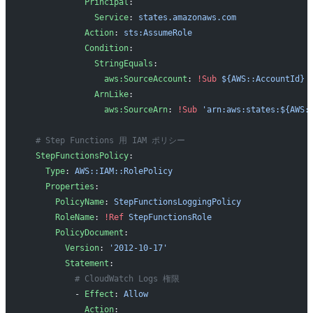
            Principal
:
              Service
: 
states.amazonaws.com
            Action
: 
sts:AssumeRole
            Condition
:
              StringEquals
:
                aws:SourceAccount
: 
!Sub
 ${AWS::AccountId}
              ArnLike
:
                aws:SourceArn
: 
!Sub
 'arn:aws:states:${AWS:
  # Step Functions 用 IAM ポリシー
  StepFunctionsPolicy
:
    Type
: 
AWS::IAM::RolePolicy
    Properties
:
      PolicyName
: 
StepFunctionsLoggingPolicy
      RoleName
: 
!Ref
 StepFunctionsRole
      PolicyDocument
:
        Version
: 
'2012-10-17'
        Statement
:
          # CloudWatch Logs 権限
          - 
Effect
: 
Allow
            Action
: