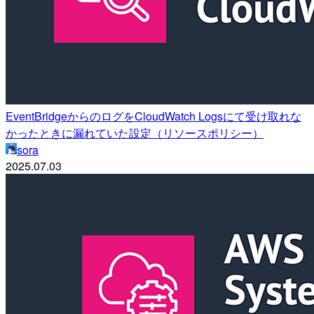
EventBridgeからのログをCloudWatch Logsにて受け取れな
かったときに漏れていた設定（リソースポリシー）
sora
2025.07.03