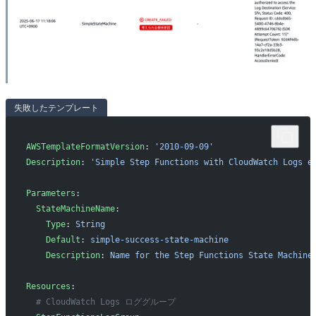
失敗したテンプレート
AWSTemplateFormatVersion
: 
'2010-09-09'
Description
: 
'Simple Step Functions with CloudWatch Logs e
Parameters
:
  StateMachineName
:
    Type
: 
String
    Default
: 
simple-success-state-machine
    Description
: 
Name for the Step Functions State Machine
Resources
:
  # CloudWatch Logs ロググループ