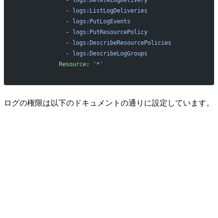
              - 
logs:DeleteLogDelivery
              - 
logs:ListLogDeliveries
              - 
logs:PutLogEvents
              - 
logs:PutResourcePolicy
              - 
logs:DescribeResourcePolicies
              - 
logs:DescribeLogGroups
            Resource
: 
'*'
ログの権限は以下のドキュメントの通りに設定しています。