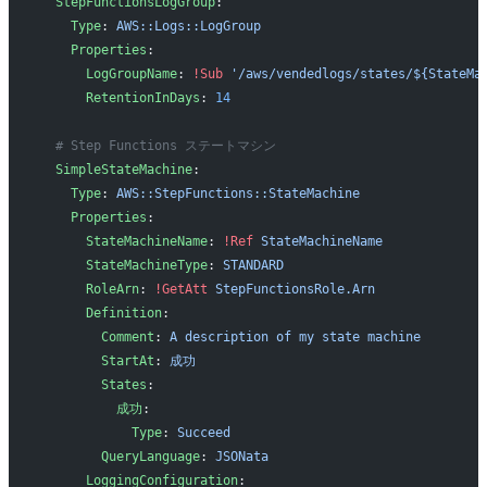
  StepFunctionsLogGroup
:
    Type
: 
AWS::Logs::LogGroup
    Properties
:
      LogGroupName
: 
!Sub
 '/aws/vendedlogs/states/${StateMa
      RetentionInDays
: 
14
  # Step Functions ステートマシン
  SimpleStateMachine
:
    Type
: 
AWS::StepFunctions::StateMachine
    Properties
:
      StateMachineName
: 
!Ref
 StateMachineName
      StateMachineType
: 
STANDARD
      RoleArn
: 
!GetAtt
 StepFunctionsRole.Arn
      Definition
:
        Comment
: 
A description of my state machine
        StartAt
: 
成功
        States
:
          成功
:
            Type
: 
Succeed
        QueryLanguage
: 
JSONata
      LoggingConfiguration
: