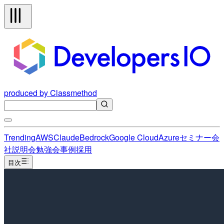
produced by Classmethod
Trending
AWS
Claude
Bedrock
Google Cloud
Azure
セミナー
会
社説明会
勉強会
事例
採用
目次