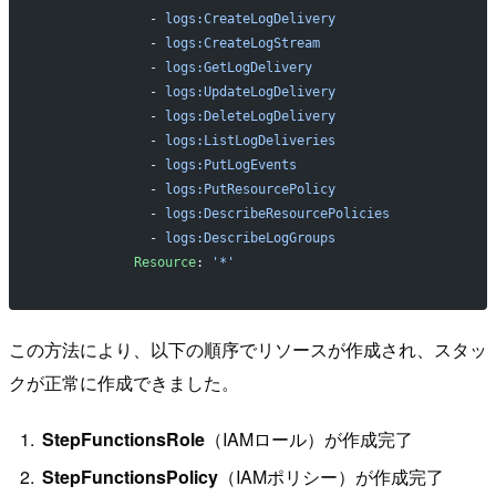
              - 
logs:CreateLogDelivery
              - 
logs:CreateLogStream
              - 
logs:GetLogDelivery
              - 
logs:UpdateLogDelivery
              - 
logs:DeleteLogDelivery
              - 
logs:ListLogDeliveries
              - 
logs:PutLogEvents
              - 
logs:PutResourcePolicy
              - 
logs:DescribeResourcePolicies
              - 
logs:DescribeLogGroups
            Resource
: 
'*'
この方法により、以下の順序でリソースが作成され、スタッ
クが正常に作成できました。
StepFunctionsRole
（IAMロール）が作成完了
StepFunctionsPolicy
（IAMポリシー）が作成完了