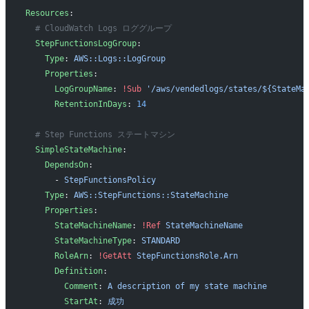
Resources
:
  # CloudWatch Logs ロググループ
  StepFunctionsLogGroup
:
    Type
: 
AWS::Logs::LogGroup
    Properties
:
      LogGroupName
: 
!Sub
 '/aws/vendedlogs/states/${StateMa
      RetentionInDays
: 
14
  # Step Functions ステートマシン
  SimpleStateMachine
:
    DependsOn
: 
      - 
StepFunctionsPolicy
    Type
: 
AWS::StepFunctions::StateMachine
    Properties
:
      StateMachineName
: 
!Ref
 StateMachineName
      StateMachineType
: 
STANDARD
      RoleArn
: 
!GetAtt
 StepFunctionsRole.Arn
      Definition
:
        Comment
: 
A description of my state machine
        StartAt
: 
成功