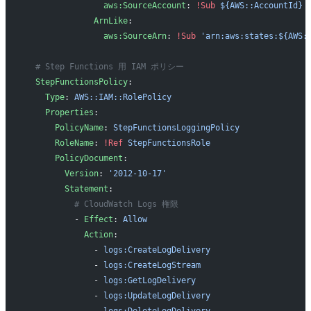
                aws:SourceAccount
: 
!Sub
 ${AWS::AccountId}
              ArnLike
:
                aws:SourceArn
: 
!Sub
 'arn:aws:states:${AWS:
  # Step Functions 用 IAM ポリシー
  StepFunctionsPolicy
:
    Type
: 
AWS::IAM::RolePolicy
    Properties
:
      PolicyName
: 
StepFunctionsLoggingPolicy
      RoleName
: 
!Ref
 StepFunctionsRole
      PolicyDocument
:
        Version
: 
'2012-10-17'
        Statement
:
          # CloudWatch Logs 権限
          - 
Effect
: 
Allow
            Action
:
              - 
logs:CreateLogDelivery
              - 
logs:CreateLogStream
              - 
logs:GetLogDelivery
              - 
logs:UpdateLogDelivery