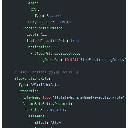
        States
:
          成功
:
            Type
: 
Succeed
        QueryLanguage
: 
JSONata
      LoggingConfiguration
:
        Level
: 
ALL
        IncludeExecutionData
: 
true
        Destinations
:
          - 
CloudWatchLogsLogGroup
:
              LogGroupArn
: 
!GetAtt
 StepFunctionsLogGroup.A
  # Step Functions 実行用 IAM ロール
  StepFunctionsRole
:
    Type
: 
AWS::IAM::Role
    Properties
:
      RoleName
: 
!Sub
 '${StateMachineName}-execution-role'
      AssumeRolePolicyDocument
:
        Version
: 
'2012-10-17'
        Statement
:
          - 
Effect
: 
Allow