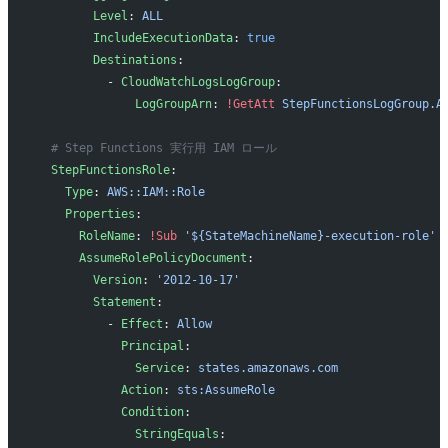
        Level
: 
ALL
        IncludeExecutionData
: 
true
        Destinations
:
          - 
CloudWatchLogsLogGroup
:
              LogGroupArn
: 
!GetAtt
 StepFunctionsLogGroup.A
  # Step Functions 実行用 IAM ロール
  StepFunctionsRole
:
    Type
: 
AWS::IAM::Role
    Properties
:
      RoleName
: 
!Sub
 '${StateMachineName}-execution-role'
      AssumeRolePolicyDocument
:
        Version
: 
'2012-10-17'
        Statement
:
          - 
Effect
: 
Allow
            Principal
:
              Service
: 
states.amazonaws.com
            Action
: 
sts:AssumeRole
            Condition
:
              StringEquals
: