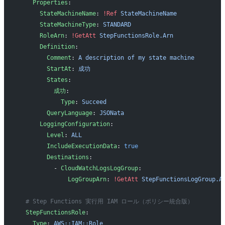
    Properties
:
      StateMachineName
: 
!Ref
 StateMachineName
      StateMachineType
: 
STANDARD
      RoleArn
: 
!GetAtt
 StepFunctionsRole.Arn
      Definition
:
        Comment
: 
A description of my state machine
        StartAt
: 
成功
        States
:
          成功
:
            Type
: 
Succeed
        QueryLanguage
: 
JSONata
      LoggingConfiguration
:
        Level
: 
ALL
        IncludeExecutionData
: 
true
        Destinations
:
          - 
CloudWatchLogsLogGroup
:
              LogGroupArn
: 
!GetAtt
 StepFunctionsLogGroup.A
  # Step Functions 実行用 IAM ロール（ポリシー統合版）
  StepFunctionsRole
:
    Type
: 
AWS::IAM::Role