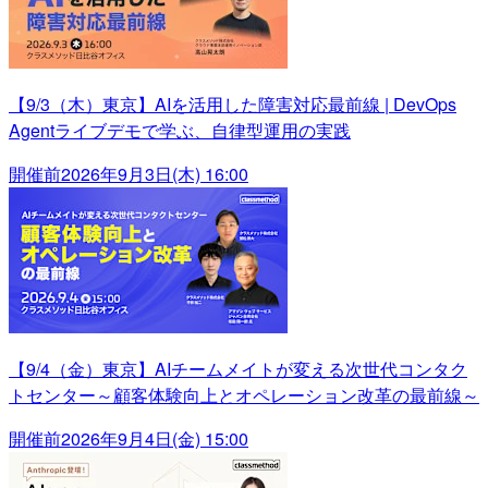
【9/3（木）東京】AIを活用した障害対応最前線 | DevOps
Agentライブデモで学ぶ、自律型運用の実践
開催前
2026年9月3日(木) 16:00
【9/4（金）東京】AIチームメイトが変える次世代コンタク
トセンター～顧客体験向上とオペレーション改革の最前線～
開催前
2026年9月4日(金) 15:00