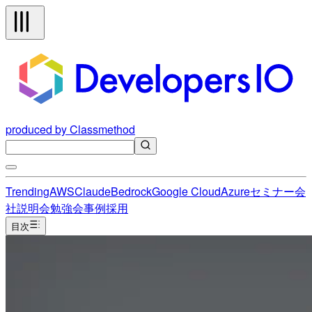
produced by Classmethod
Trending
AWS
Claude
Bedrock
Google Cloud
Azure
セミナー
会
社説明会
勉強会
事例
採用
目次