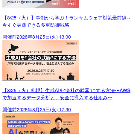
【8/25（火）】事例から学ぶ！ランサムウェア対策最前線～
今すぐ実践できる多重防御戦略
開催前
2026年8月25日(火) 13:00
【8/25（火）札幌】生成AIを“会社の武器”にする方法〜AWS
で加速するデータ分析と、安全に導入する仕組み〜
開催前
2026年8月25日(火) 17:30