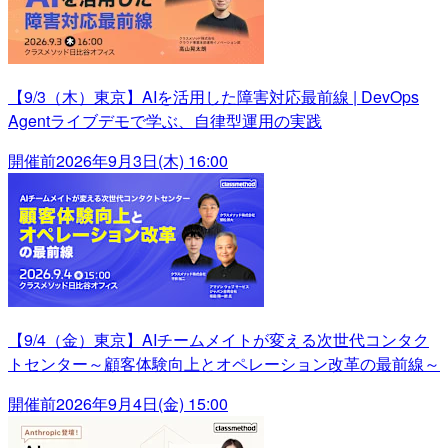
【9/3（木）東京】AIを活用した障害対応最前線 | DevOps
Agentライブデモで学ぶ、自律型運用の実践
開催前
2026年9月3日(木) 16:00
【9/4（金）東京】AIチームメイトが変える次世代コンタク
トセンター～顧客体験向上とオペレーション改革の最前線～
開催前
2026年9月4日(金) 15:00