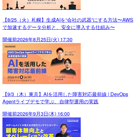
【8/25（火）札幌】生成AIを“会社の武器”にする方法〜AWS
で加速するデータ分析と、安全に導入する仕組み〜
開催前
2026年8月25日(火) 17:30
【9/3（木）東京】AIを活用した障害対応最前線 | DevOps
Agentライブデモで学ぶ、自律型運用の実践
開催前
2026年9月3日(木) 16:00