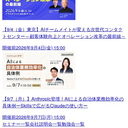
【9/4（金）東京】AIチームメイトが変える次世代コンタク
トセンター～顧客体験向上とオペレーション改革の最前線～
開催前
2026年9月4日(金) 15:00
【9/7（月）】Anthropic登壇！AIによる自治体業務効率化の
具体例ーSkillsで広がるClaudeの使い方ー
開催前
2026年9月7日(月) 15:00
セミナー一覧
会社説明会一覧
勉強会一覧