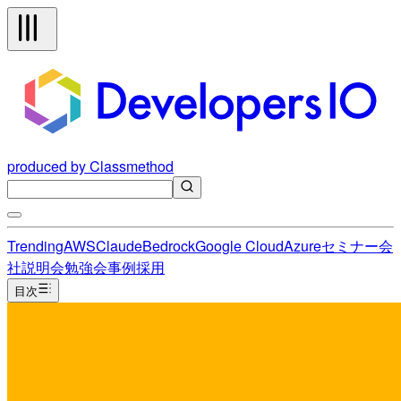
produced by Classmethod
Trending
AWS
Claude
Bedrock
Google Cloud
Azure
セミナー
会
社説明会
勉強会
事例
採用
目次