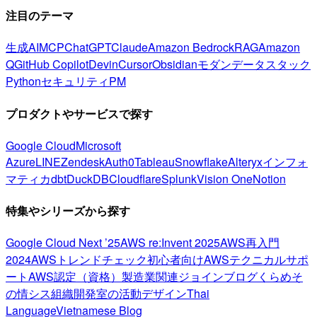
注目のテーマ
生成AI
MCP
ChatGPT
Claude
Amazon Bedrock
RAG
Amazon
Q
GitHub Copilot
Devin
Cursor
Obsidian
モダンデータスタック
Python
セキュリティ
PM
プロダクトやサービスで探す
Google Cloud
Microsoft
Azure
LINE
Zendesk
Auth0
Tableau
Snowflake
Alteryx
インフォ
マティカ
dbt
DuckDB
Cloudflare
Splunk
Vision One
Notion
特集やシリーズから探す
Google Cloud Next ’25
AWS re:Invent 2025
AWS再入門
2024
AWSトレンドチェック
初心者向け
AWSテクニカルサポ
ート
AWS認定（資格）
製造業関連
ジョインブログ
くらめそ
の情シス
組織開発室の活動
デザイン
Thai
Language
Vietnamese Blog