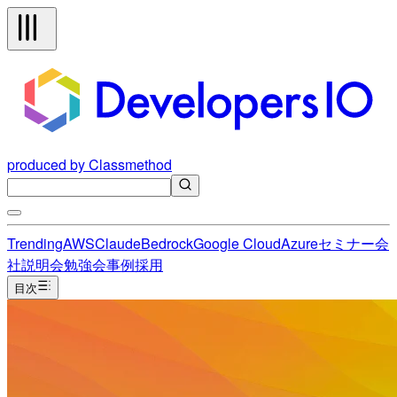
produced by Classmethod
Trending
AWS
Claude
Bedrock
Google Cloud
Azure
セミナー
会
社説明会
勉強会
事例
採用
目次