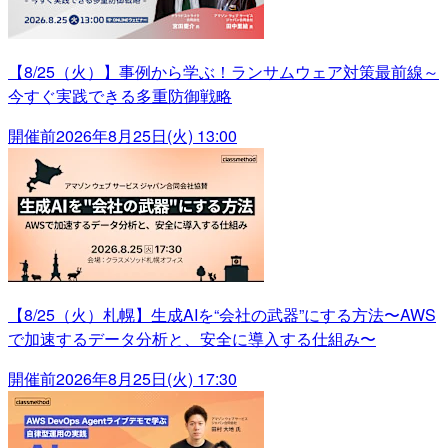
【8/25（火）】事例から学ぶ！ランサムウェア対策最前線～
今すぐ実践できる多重防御戦略
開催前
2026年8月25日(火) 13:00
【8/25（火）札幌】生成AIを“会社の武器”にする方法〜AWS
で加速するデータ分析と、安全に導入する仕組み〜
開催前
2026年8月25日(火) 17:30