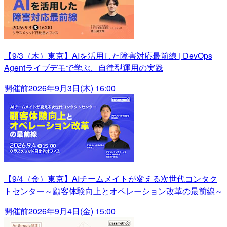
【9/3（木）東京】AIを活用した障害対応最前線 | DevOps
Agentライブデモで学ぶ、自律型運用の実践
開催前
2026年9月3日(木) 16:00
【9/4（金）東京】AIチームメイトが変える次世代コンタク
トセンター～顧客体験向上とオペレーション改革の最前線～
開催前
2026年9月4日(金) 15:00