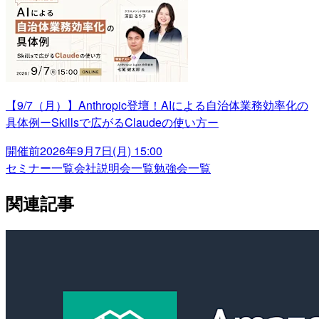
【9/7（月）】Anthropic登壇！AIによる自治体業務効率化の
具体例ーSkillsで広がるClaudeの使い方ー
開催前
2026年9月7日(月) 15:00
セミナー一覧
会社説明会一覧
勉強会一覧
関連記事