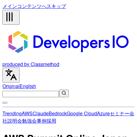
メインコンテンツへスキップ
produced by Classmethod
Original
English
Trending
AWS
Claude
Bedrock
Google Cloud
Azure
セミナー
会
社説明会
勉強会
事例
採用