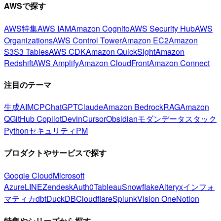
AWSで探す
AWS特集
AWS IAM
Amazon Cognito
AWS Security Hub
AWS
Organizations
AWS Control Tower
Amazon EC2
Amazon
S3
S3 Tables
AWS CDK
Amazon QuickSight
Amazon
Redshift
AWS Amplify
Amazon CloudFront
Amazon Connect
注目のテーマ
生成AI
MCP
ChatGPT
Claude
Amazon Bedrock
RAG
Amazon
Q
GitHub Copilot
Devin
Cursor
Obsidian
モダンデータスタック
Python
セキュリティ
PM
プロダクトやサービスで探す
Google Cloud
Microsoft
Azure
LINE
Zendesk
Auth0
Tableau
Snowflake
Alteryx
インフォ
マティカ
dbt
DuckDB
Cloudflare
Splunk
Vision One
Notion
特集やシリーズから探す