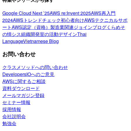
Google Cloud Next ’25
AWS re:Invent 2025
AWS再入門
2024
AWSトレンドチェック
初心者向け
AWSテクニカルサポ
ート
AWS認定（資格）
製造業関連
ジョインブログ
くらめそ
の情シス
組織開発室の活動
デザイン
Thai
Language
Vietnamese Blog
お問い合わせ
クラスメソッドへの問い合わせ
DevelopersIOへのご意見
AWSに関するご相談
資料ダウンロード
メールマガジン登録
セミナー情報
採用情報
会社説明会
勉強会