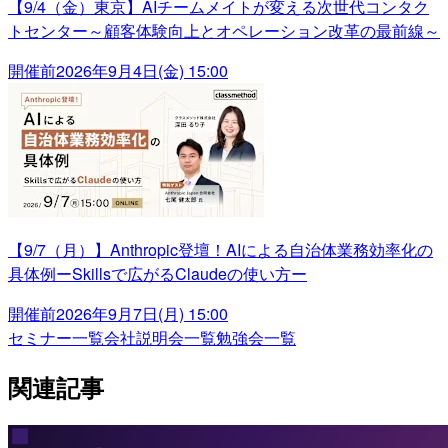
【9/4（金）東京】AIチームメイトが変える次世代コンタク
トセンター～顧客体験向上とオペレーション改革の最前線～
開催前
2026年9月4日(金) 15:00
【9/7（月）】Anthropic登壇！AIによる自治体業務効率化の
具体例ーSkillsで広がるClaudeの使い方ー
開催前
2026年9月7日(月) 15:00
セミナー一覧
会社説明会一覧
勉強会一覧
関連記事