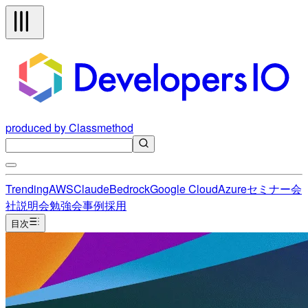
produced by Classmethod
Trending
AWS
Claude
Bedrock
Google Cloud
Azure
セミナー
会
社説明会
勉強会
事例
採用
目次