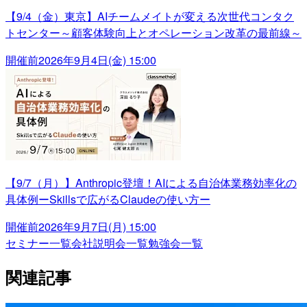
【9/4（金）東京】AIチームメイトが変える次世代コンタク
トセンター～顧客体験向上とオペレーション改革の最前線～
開催前
2026年9月4日(金) 15:00
【9/7（月）】Anthropic登壇！AIによる自治体業務効率化の
具体例ーSkillsで広がるClaudeの使い方ー
開催前
2026年9月7日(月) 15:00
セミナー一覧
会社説明会一覧
勉強会一覧
関連記事