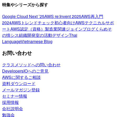
特集やシリーズから探す
Google Cloud Next ’25
AWS re:Invent 2025
AWS再入門
2024
AWSトレンドチェック
初心者向け
AWSテクニカルサポ
ート
AWS認定（資格）
製造業関連
ジョインブログ
くらめそ
の情シス
組織開発室の活動
デザイン
Thai
Language
Vietnamese Blog
お問い合わせ
クラスメソッドへの問い合わせ
DevelopersIOへのご意見
AWSに関するご相談
資料ダウンロード
メールマガジン登録
セミナー情報
採用情報
会社説明会
勉強会