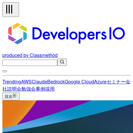
produced by Classmethod
Trending
AWS
Claude
Bedrock
Google Cloud
Azure
セミナー
会
社説明会
勉強会
事例
採用
目次