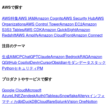
AWSで探す
AWS特集
AWS IAM
Amazon Cognito
AWS Security Hub
AWS
Organizations
AWS Control Tower
Amazon EC2
Amazon
S3
S3 Tables
AWS CDK
Amazon QuickSight
Amazon
Redshift
AWS Amplify
Amazon CloudFront
Amazon Connect
注目のテーマ
生成AI
MCP
ChatGPT
Claude
Amazon Bedrock
RAG
Amazon
Q
GitHub Copilot
Devin
Cursor
Obsidian
モダンデータスタック
Python
セキュリティ
PM
プロダクトやサービスで探す
Google Cloud
Microsoft
Azure
LINE
Zendesk
Auth0
Tableau
Snowflake
Alteryx
インフォ
マティカ
dbt
DuckDB
Cloudflare
Splunk
Vision One
Notion