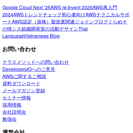
Google Cloud Next ’25
AWS re:Invent 2025
AWS再入門
2024
AWSトレンドチェック
初心者向け
AWSテクニカルサポ
ート
AWS認定（資格）
製造業関連
ジョインブログ
くらめそ
の情シス
組織開発室の活動
デザイン
Thai
Language
Vietnamese Blog
お問い合わせ
クラスメソッドへの問い合わせ
DevelopersIOへのご意見
AWSに関するご相談
資料ダウンロード
メールマガジン登録
セミナー情報
採用情報
会社説明会
勉強会
運営会社