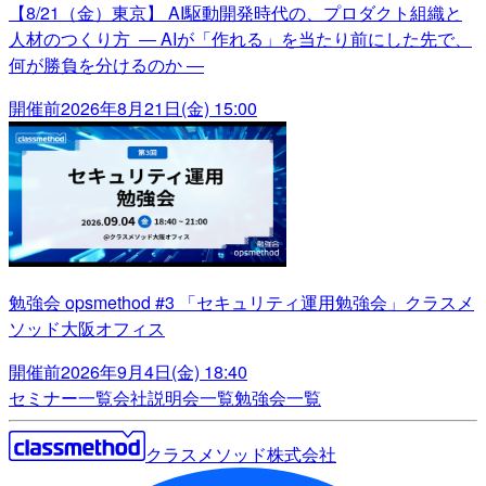
【8/21（金）東京】 AI駆動開発時代の、プロダクト組織と
人材のつくり方 ― AIが「作れる」を当たり前にした先で、
何が勝負を分けるのか ―
開催前
2026年8月21日(金) 15:00
勉強会 opsmethod #3 「セキュリティ運用勉強会」クラスメ
ソッド大阪オフィス
開催前
2026年9月4日(金) 18:40
セミナー一覧
会社説明会一覧
勉強会一覧
クラスメソッド株式会社