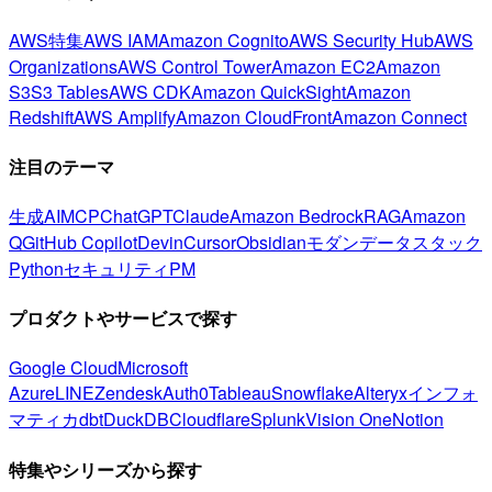
AWS特集
AWS IAM
Amazon Cognito
AWS Security Hub
AWS
Organizations
AWS Control Tower
Amazon EC2
Amazon
S3
S3 Tables
AWS CDK
Amazon QuickSight
Amazon
Redshift
AWS Amplify
Amazon CloudFront
Amazon Connect
注目のテーマ
生成AI
MCP
ChatGPT
Claude
Amazon Bedrock
RAG
Amazon
Q
GitHub Copilot
Devin
Cursor
Obsidian
モダンデータスタック
Python
セキュリティ
PM
プロダクトやサービスで探す
Google Cloud
Microsoft
Azure
LINE
Zendesk
Auth0
Tableau
Snowflake
Alteryx
インフォ
マティカ
dbt
DuckDB
Cloudflare
Splunk
Vision One
Notion
特集やシリーズから探す