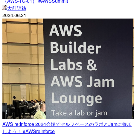
（AWS-TC-01） #AWSSummit
大前諒祐
2024.06.21
AWS re:Inforce 2024会場でセルフペースのラボとJamに参加
しよう！ #AWSreInforce