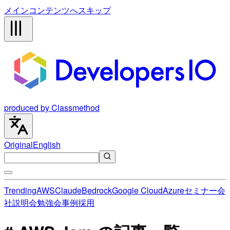
メインコンテンツへスキップ
produced by Classmethod
Original
English
Trending
AWS
Claude
Bedrock
Google Cloud
Azure
セミナー
会
社説明会
勉強会
事例
採用