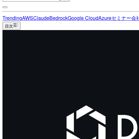
Trending
AWS
Claude
Bedrock
Google Cloud
Azure
セミナー
会
目次