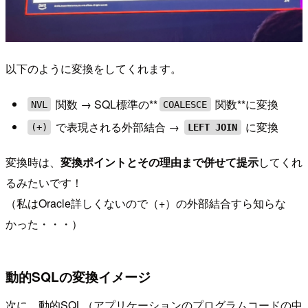
以下のように変換をしてくれます。
関数 → SQL標準の**
関数**に変換
NVL
COALESCE
で表現される外部結合 →
に変換
(+)
LEFT JOIN
変換時は、
変換ポイントとその理由まで併せて提示
してくれ
るみたいです！
（私はOracle詳しくないので（+）の外部結合すら知らな
かった・・・）
動的SQLの変換イメージ
次に、動的SQL（アプリケーションのプログラムコードの中