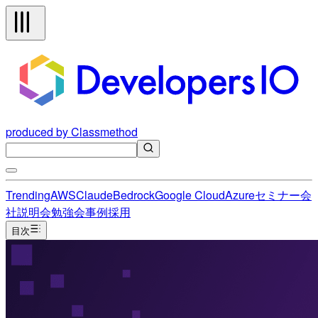
produced by Classmethod
Trending
AWS
Claude
Bedrock
Google Cloud
Azure
セミナー
会
社説明会
勉強会
事例
採用
目次