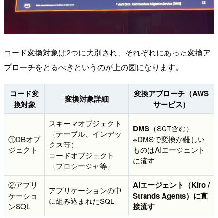
コード変換対象は2つに大別され、それぞれにあった変換ア
プローチをとるべきというのが上の図になります。
コード変
変換アプローチ（AWS
変換対象詳細
換対象
サービス）
スキーマオブジェクト
DMS
（SCT含む）
（テーブル、インデッ
①DBオブ
※DMSで変換が難しい
クス等）
ジェクト
ものはAIエージェント
コードオブジェクト
に流す
（プロシージャ等）
②アプリ
AIエージェント（Kiro /
アプリケーションの中
ケーショ
Strands Agents）に直
に組み込まれたSQL
ンSQL
接流す