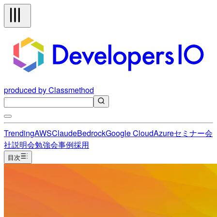
produced by Classmethod
Trending
AWS
Claude
Bedrock
Google Cloud
Azure
セミナー
会
社説明会
勉強会
事例
採用
目次