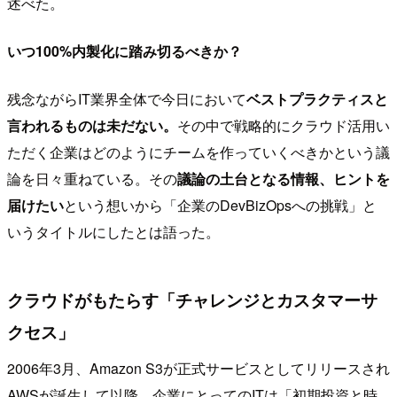
述べた。
いつ100%内製化に踏み切るべきか？
残念ながらIT業界全体で今日において
ベストプラクティスと
言われるものは未だない。
その中で戦略的にクラウド活用い
ただく企業はどのようにチームを作っていくべきかという議
論を日々重ねている。その
議論の土台となる情報、ヒントを
届けたい
という想いから「企業のDevBizOpsへの挑戦」と
いうタイトルにしたとは語った。
クラウドがもたらす「チャレンジとカスタマーサ
クセス」
2006年3月、Amazon S3が正式サービスとしてリリースされ
AWSが誕生して以降、企業にとってのITは「初期投資と時