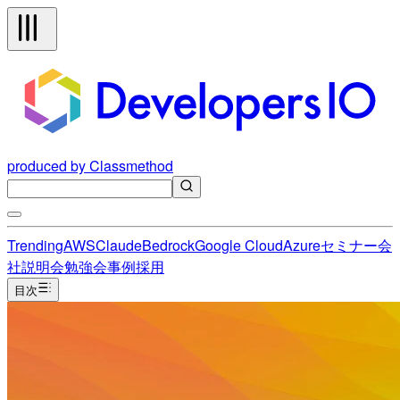
produced by Classmethod
Trending
AWS
Claude
Bedrock
Google Cloud
Azure
セミナー
会
社説明会
勉強会
事例
採用
目次