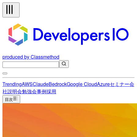
produced by Classmethod
Trending
AWS
Claude
Bedrock
Google Cloud
Azure
セミナー
会
社説明会
勉強会
事例
採用
目次