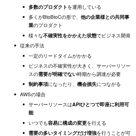
多数のプロダクト
を運用している
多くがBtoBtoCの形で、
他の企業様との共同事
業
のプロダクト
様々な
不確実性をかかえた状態
でビジネス開発
従来の手法
一定のリードタイムがかかる
ビジネスの不確実性が大きく、サーバーリソー
スの
需要が明確でない
時期から調達が必要
制約事項
になったり、
機会損失
につながる
AWSの場合
サーバーリソースは
APIひとつで即座に利用可
能
いつでも
容易に構成の変更
を行える
需要の多いタイミングだけ増強
を行うことが可