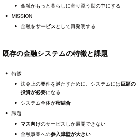
金融がもっと暮らしに寄り添う世の中にする
MISSION
金融を
サービス
として再発明する
既存の金融システムの特徴と課題
特徴
法令上の要件を満たすために、システムには
巨額の
投資が必要
になる
システム全体が
密結合
課題
マス向け
のサービスしか展開できない
金融事業への
参入障壁が大きい