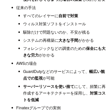
従来の手法
すべてのレイヤーに
自前で対策
ウィルス対策ソフトをインストール
駆除だけで問題ないのか、不安が残る
システムの再構築に
大きな手間
がかかる
フォレンジックなどの調査のための
保全にも大
きな労力
がかかる
AWSの場合
GuardDutyなどのサービスによって、
幅広い観
点での監視
が可能
サーバーリソースを使い捨て
にして、頻繁に再
作成するアーキテクチャーを採用し、
対策コス
トを低減
Finatexグループでの実例