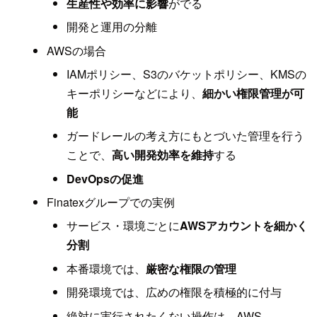
生産性や効率に影響
がでる
開発と運用の分離
AWSの場合
IAMポリシー、S3のバケットポリシー、KMSの
キーポリシーなどにより、
細かい権限管理が可
能
ガードレールの考え方にもとづいた管理を行う
ことで、
高い開発効率を維持
する
DevOpsの促進
Finatexグループでの実例
サービス・環境ごとに
AWSアカウントを細かく
分割
本番環境では、
厳密な権限の管理
開発環境では、広めの権限を積極的に付与
絶対に実行されたくない操作は、AWS