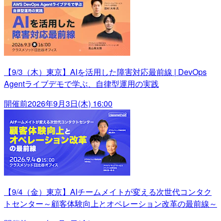
【9/3（木）東京】AIを活用した障害対応最前線 | DevOps
Agentライブデモで学ぶ、自律型運用の実践
開催前
2026年9月3日(木) 16:00
【9/4（金）東京】AIチームメイトが変える次世代コンタク
トセンター～顧客体験向上とオペレーション改革の最前線～