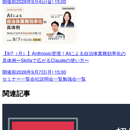
開催前
2026年9月4日(金) 15:00
【9/7（月）】Anthropic登壇！AIによる自治体業務効率化の
具体例ーSkillsで広がるClaudeの使い方ー
開催前
2026年9月7日(月) 15:00
セミナー一覧
会社説明会一覧
勉強会一覧
関連記事