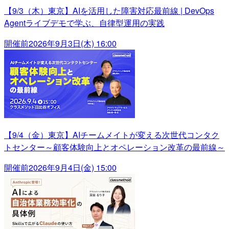
【9/3（木）東京】AIを活用した障害対応最前線 | DevOps
Agentライブデモで学ぶ、自律型運用の実践
開催前
2026年9月3日(木) 16:00
【9/4（金）東京】AIチームメイトが変える次世代コンタク
トセンター～顧客体験向上とオペレーション改革の最前線～
開催前
2026年9月4日(金) 15:00