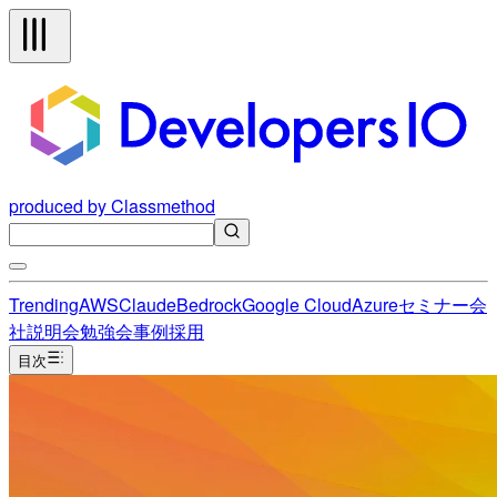
produced by Classmethod
Trending
AWS
Claude
Bedrock
Google Cloud
Azure
セミナー
会
社説明会
勉強会
事例
採用
目次