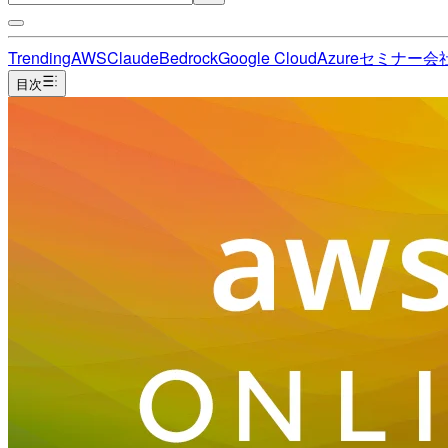
Trending
AWS
Claude
Bedrock
Google Cloud
Azure
セミナー
会
目次