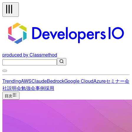
produced by Classmethod
Trending
AWS
Claude
Bedrock
Google Cloud
Azure
セミナー
会
社説明会
勉強会
事例
採用
目次