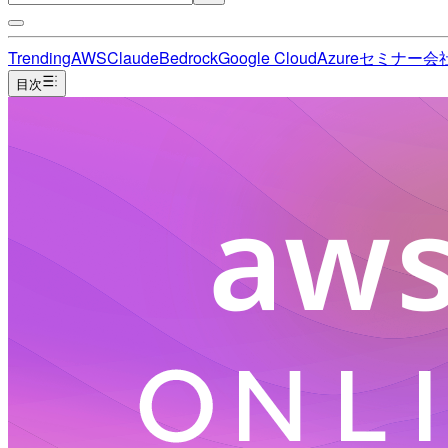
Trending
AWS
Claude
Bedrock
Google Cloud
Azure
セミナー
会
目次