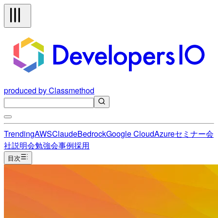
produced by Classmethod
Trending
AWS
Claude
Bedrock
Google Cloud
Azure
セミナー
会
社説明会
勉強会
事例
採用
目次