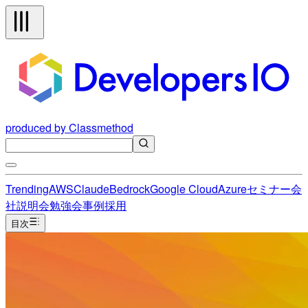
produced by Classmethod
Trending
AWS
Claude
Bedrock
Google Cloud
Azure
セミナー
会
社説明会
勉強会
事例
採用
目次