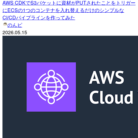
AWS CDKでS3バケットに資材がPUTされたことをトリガー
にECSの1つのコンテナを入れ替えるだけのシンプルな
CI/CDパイプラインを作ってみた
のんピ
2026.05.15