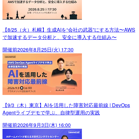
【8/25（火）札幌】生成AIを“会社の武器”にする方法〜AWS
で加速するデータ分析と、安全に導入する仕組み〜
開催前
2026年8月25日(火) 17:30
【9/3（木）東京】AIを活用した障害対応最前線 | DevOps
Agentライブデモで学ぶ、自律型運用の実践
開催前
2026年9月3日(木) 16:00