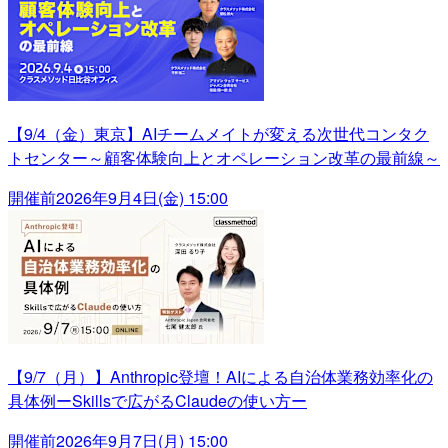
【9/4（金）東京】AIチームメイトが変える次世代コンタク
トセンター～顧客体験向上とオペレーション改革の最前線～
開催前
2026年9月4日(金) 15:00
【9/7（月）】Anthropic登壇！AIによる自治体業務効率化の
具体例ーSkillsで広がるClaudeの使い方ー
開催前
2026年9月7日(月) 15:00