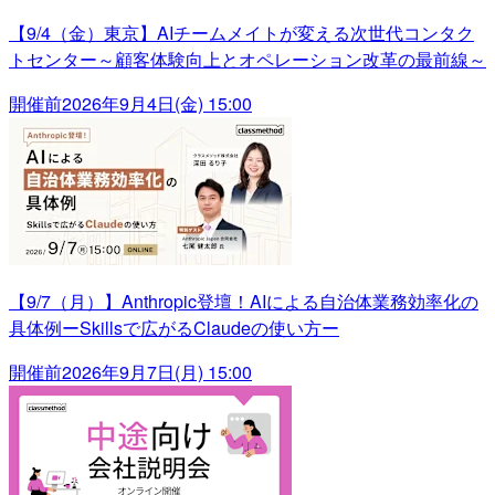
【9/4（金）東京】AIチームメイトが変える次世代コンタク
トセンター～顧客体験向上とオペレーション改革の最前線～
開催前
2026年9月4日(金) 15:00
【9/7（月）】Anthropic登壇！AIによる自治体業務効率化の
具体例ーSkillsで広がるClaudeの使い方ー
開催前
2026年9月7日(月) 15:00