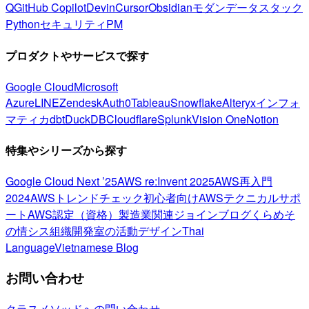
Q
GitHub Copilot
Devin
Cursor
Obsidian
モダンデータスタック
Python
セキュリティ
PM
プロダクトやサービスで探す
Google Cloud
Microsoft
Azure
LINE
Zendesk
Auth0
Tableau
Snowflake
Alteryx
インフォ
マティカ
dbt
DuckDB
Cloudflare
Splunk
Vision One
Notion
特集やシリーズから探す
Google Cloud Next ’25
AWS re:Invent 2025
AWS再入門
2024
AWSトレンドチェック
初心者向け
AWSテクニカルサポ
ート
AWS認定（資格）
製造業関連
ジョインブログ
くらめそ
の情シス
組織開発室の活動
デザイン
Thai
Language
Vietnamese Blog
お問い合わせ
クラスメソッドへの問い合わせ