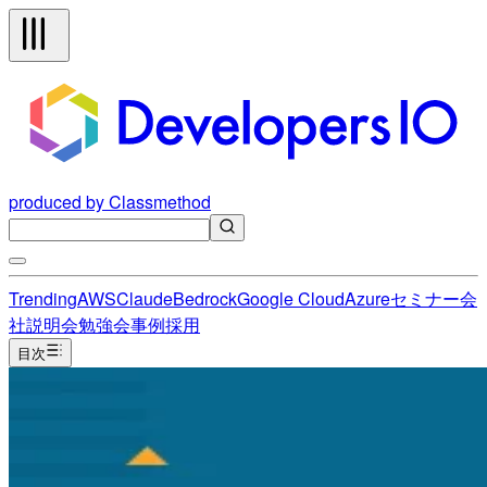
produced by Classmethod
Trending
AWS
Claude
Bedrock
Google Cloud
Azure
セミナー
会
社説明会
勉強会
事例
採用
目次