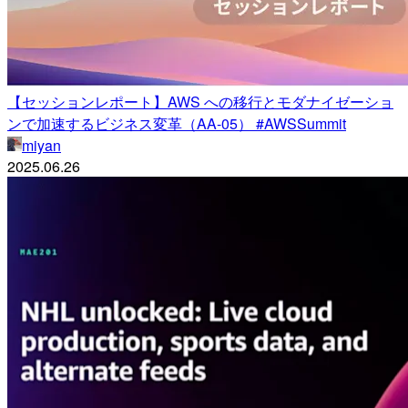
【セッションレポート】AWS への移行とモダナイゼーショ
ンで加速するビジネス変革（AA-05） #AWSSummit
miyan
2025.06.26