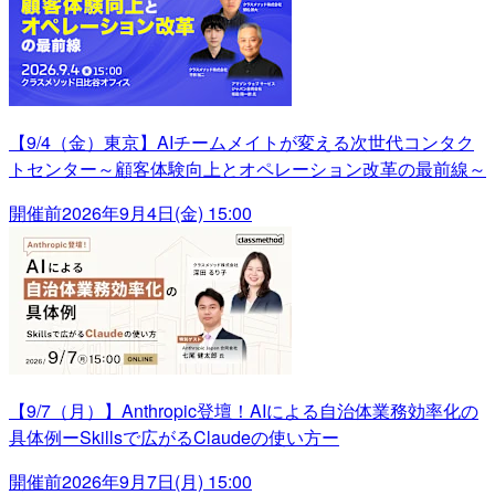
【9/4（金）東京】AIチームメイトが変える次世代コンタク
トセンター～顧客体験向上とオペレーション改革の最前線～
開催前
2026年9月4日(金) 15:00
【9/7（月）】Anthropic登壇！AIによる自治体業務効率化の
具体例ーSkillsで広がるClaudeの使い方ー
開催前
2026年9月7日(月) 15:00