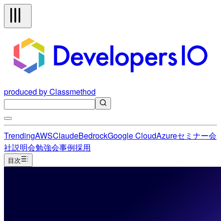
produced by Classmethod
Trending
AWS
Claude
Bedrock
Google Cloud
Azure
セミナー
会
社説明会
勉強会
事例
採用
目次