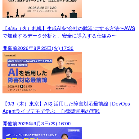
【8/25（火）札幌】生成AIを“会社の武器”にする方法〜AWS
で加速するデータ分析と、安全に導入する仕組み〜
開催前
2026年8月25日(火) 17:30
【9/3（木）東京】AIを活用した障害対応最前線 | DevOps
Agentライブデモで学ぶ、自律型運用の実践
開催前
2026年9月3日(木) 16:00