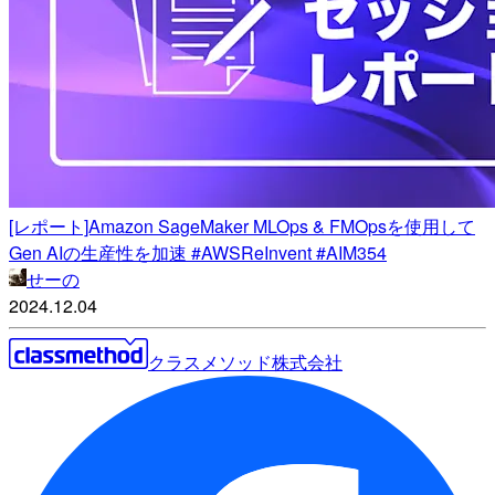
[レポート]Amazon SageMaker MLOps & FMOpsを使用して
Gen AIの生産性を加速 #AWSReInvent #AIM354
せーの
2024.12.04
クラスメソッド株式会社