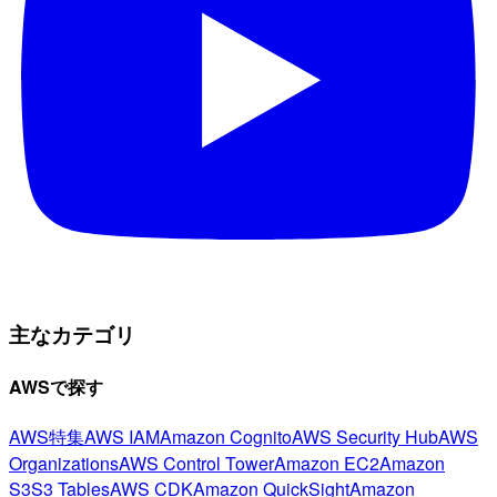
主なカテゴリ
AWSで探す
AWS特集
AWS IAM
Amazon Cognito
AWS Security Hub
AWS
Organizations
AWS Control Tower
Amazon EC2
Amazon
S3
S3 Tables
AWS CDK
Amazon QuickSight
Amazon