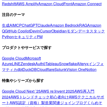
Redshift
AWS Amplify
Amazon CloudFront
Amazon Connect
注目のテーマ
生成AI
MCP
ChatGPT
Claude
Amazon Bedrock
RAG
Amazon
Q
GitHub Copilot
Devin
Cursor
Obsidian
モダンデータスタック
Python
セキュリティ
PM
プロダクトやサービスで探す
Google Cloud
Microsoft
Azure
LINE
Zendesk
Auth0
Tableau
Snowflake
Alteryx
インフォ
マティカ
dbt
DuckDB
Cloudflare
Splunk
Vision One
Notion
特集やシリーズから探す
Google Cloud Next ’25
AWS re:Invent 2025
AWS再入門
2024
AWSトレンドチェック
初心者向け
AWSテクニカルサポ
ート
AWS認定（資格）
製造業関連
ジョインブログ
くらめそ