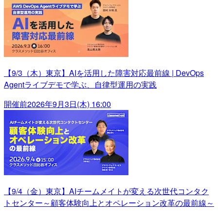
【9/3（木）東京】AIを活用した障害対応最前線 | DevOps
Agentライブデモで学ぶ、自律型運用の実践
開催前
2026年9月3日(木) 16:00
【9/4（金）東京】AIチームメイトが変える次世代コンタク
トセンター～顧客体験向上とオペレーション改革の最前線～