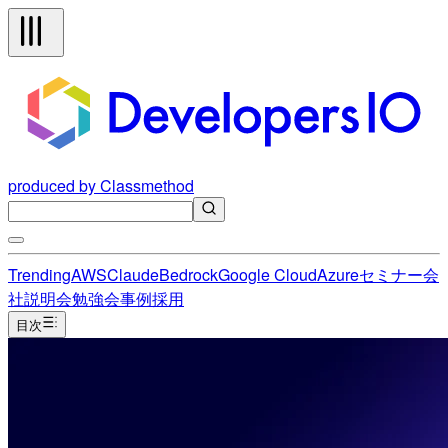
produced by Classmethod
Trending
AWS
Claude
Bedrock
Google Cloud
Azure
セミナー
会
社説明会
勉強会
事例
採用
目次