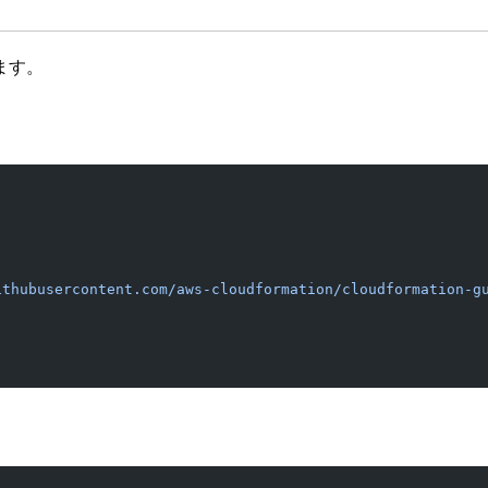
います。
ithubusercontent.com/aws-cloudformation/cloudformation-g
。