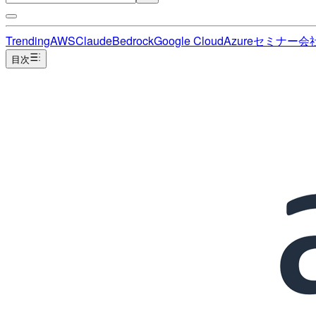
Trending
AWS
Claude
Bedrock
Google Cloud
Azure
セミナー
会
目次