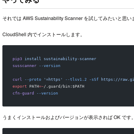
それでは AWS Sustainability Scanner を試してみたいと思
CloudShell 内でインストールします。
pip3
 install
 sustainability-scanner
susscanner
 --version
curl
 --proto
 '=https'
 --tlsv1.2
 -sSf
 https://raw.g
export
 PATH
=~
/.guard/bin:$PATH
cfn-guard
 --version
うまくインストールおよびバージョンが表示されば OK です