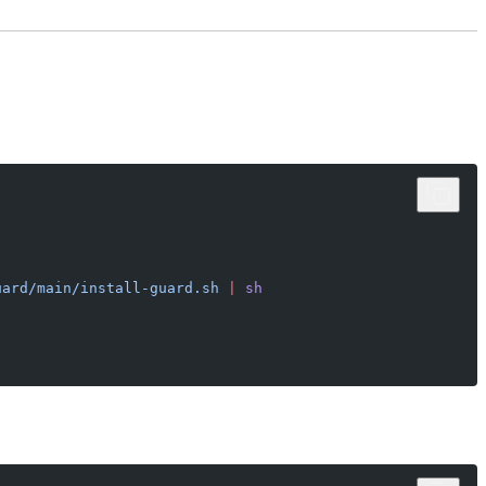
uard/main/install-guard.sh
 |
 sh