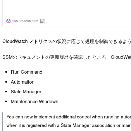
CloudWatch メトリクスの状況に応じて処理を制御できる
SSMのドキュメントの更新履歴を確認したところ、CloudWa
Run Command
Automation
State Manager
Maintenance Windows
You can now implement additional control when running au
when it is registered with a State Manager association or 