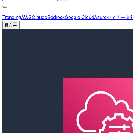
Trending
AWS
Claude
Bedrock
Google Cloud
Azure
セミナー
会
目次