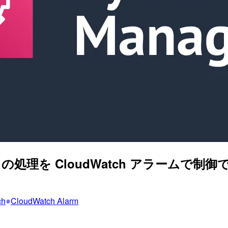
ager の処理を CloudWatch アラー
ch
CloudWatch Alarm