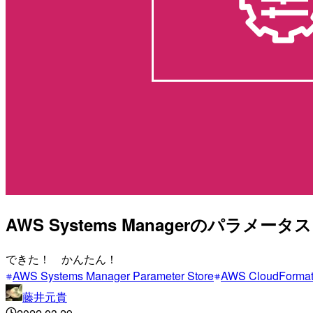
AWS Systems Managerのパラメ
できた！ かんたん！
AWS Systems Manager Parameter Store
AWS CloudFormat
藤井元貴