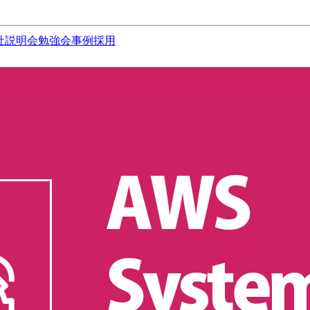
社説明会
勉強会
事例
採用