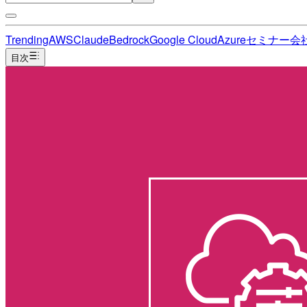
Trending
AWS
Claude
Bedrock
Google Cloud
Azure
セミナー
会
目次