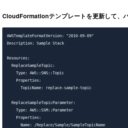
CloudFormationテンプレートを更新し
AWSTemplateFormatVersion: "2010-09-09"

Description: Sample Stack

Resources:

  ReplaceSampleTopic:

    Type: AWS::SNS::Topic

    Properties:

      TopicName: replace-sample-topic

  ReplaceSampleTopicParameter:

    Type: AWS::SSM::Parameter

    Properties:

      Name: /Replace/Sample/SampleTopicName
