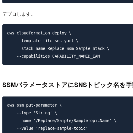
デプロします。
aws cloudformation deploy \

    --template-file sns.yaml \

    --stack-name Replace-Ssm-Sample-Stack \

SSMパラメータストアにSNSトピック名を
aws ssm put-parameter \

    --type 'String' \

    --name '/Replace/Sample/SampleTopicName' \
