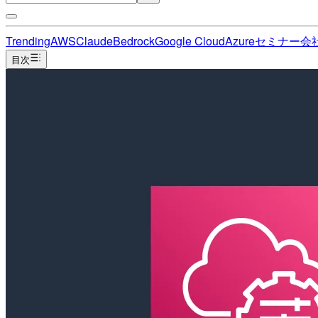
Trending
AWS
Claude
Bedrock
Google Cloud
Azure
セミナー
会
目次