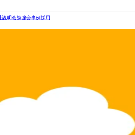
社説明会
勉強会
事例
採用