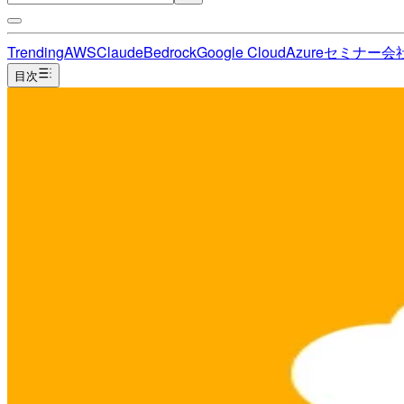
Trending
AWS
Claude
Bedrock
Google Cloud
Azure
セミナー
会
目次