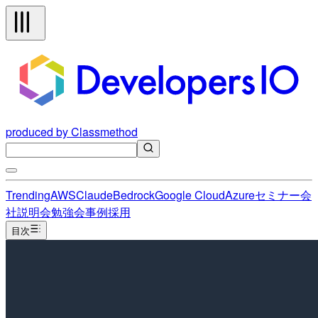
produced by Classmethod
Trending
AWS
Claude
Bedrock
Google Cloud
Azure
セミナー
会
社説明会
勉強会
事例
採用
目次