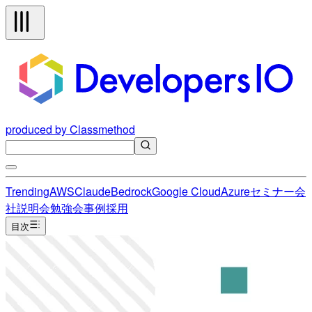
produced by Classmethod
Trending
AWS
Claude
Bedrock
Google Cloud
Azure
セミナー
会
社説明会
勉強会
事例
採用
目次