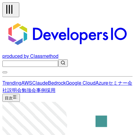
produced by Classmethod
Trending
AWS
Claude
Bedrock
Google Cloud
Azure
セミナー
会
社説明会
勉強会
事例
採用
目次