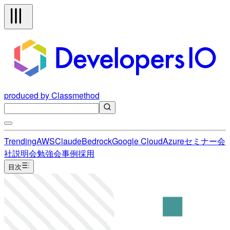
produced by Classmethod
Trending
AWS
Claude
Bedrock
Google Cloud
Azure
セミナー
会
社説明会
勉強会
事例
採用
目次