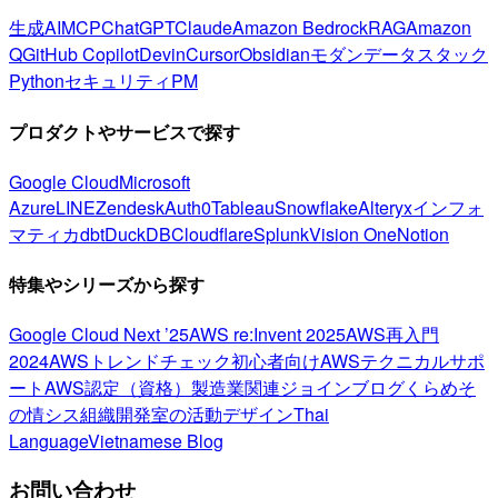
生成AI
MCP
ChatGPT
Claude
Amazon Bedrock
RAG
Amazon
Q
GitHub Copilot
Devin
Cursor
Obsidian
モダンデータスタック
Python
セキュリティ
PM
プロダクトやサービスで探す
Google Cloud
Microsoft
Azure
LINE
Zendesk
Auth0
Tableau
Snowflake
Alteryx
インフォ
マティカ
dbt
DuckDB
Cloudflare
Splunk
Vision One
Notion
特集やシリーズから探す
Google Cloud Next ’25
AWS re:Invent 2025
AWS再入門
2024
AWSトレンドチェック
初心者向け
AWSテクニカルサポ
ート
AWS認定（資格）
製造業関連
ジョインブログ
くらめそ
の情シス
組織開発室の活動
デザイン
Thai
Language
Vietnamese Blog
お問い合わせ