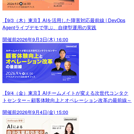
【9/3（木）東京】AIを活用した障害対応最前線 | DevOps
Agentライブデモで学ぶ、自律型運用の実践
開催前
2026年9月3日(木) 16:00
【9/4（金）東京】AIチームメイトが変える次世代コンタク
トセンター～顧客体験向上とオペレーション改革の最前線～
開催前
2026年9月4日(金) 15:00