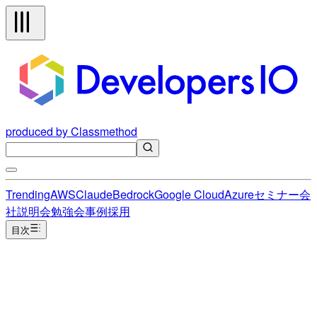
produced by Classmethod
Trending
AWS
Claude
Bedrock
Google Cloud
Azure
セミナー
会
社説明会
勉強会
事例
採用
目次